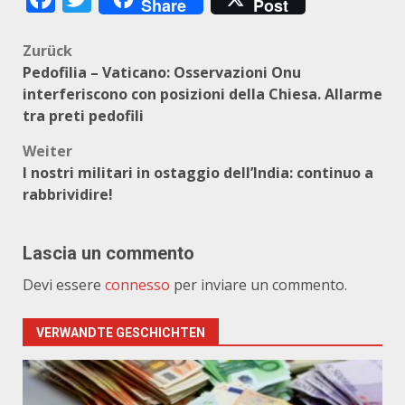
Share
Post
Beitragsnavigation
Zurück
Pedofilia – Vaticano: Osservazioni Onu
interferiscono con posizioni della Chiesa. Allarme
tra preti pedofili
Weiter
I nostri militari in ostaggio dell’India: continuo a
rabbrividire!
Lascia un commento
Devi essere
connesso
per inviare un commento.
VERWANDTE GESCHICHTEN