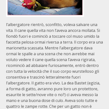
l’albergatore rientrò, sconfitto, voleva salvare una
vita. Il cane quella vita non l’aveva ancora mollata. Si
fiondò fuori e cominciò a toccare col muso umido la
faccetta pelosa ormai riversa a terra. Il corpo era una
marionetta scassata. Mentre l’albergatore dava
ormai le spalle a una scena che non avrebbe mai
voluto vedere il cane quella scena l’aveva rigirata,
ricominciò ad abbaiare furiosamente, entrò dentro
con tutta la velocità che il suo corpo wurstelloso gli
consentiva e trascinò letteralmente fuori
l’albergatore. Il gatto era vivo. La dea Bastet (egizia,
a forma di gatto, avranno pure loro un protettore,
esaurite le sette/nove vite o no?) ci aveva messo la
mano e una buona dose di culo. Aveva solo tutte e
quattro le zampe rotte. Che per un gatto non è