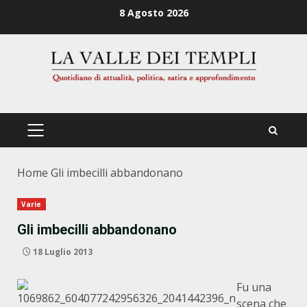
Zum
8 Agosto 2026
Inhalt
springen
PRIMÄRES
MENÜ
Home
Gli imbecilli abbandonano
Varie
Gli imbecilli abbandonano
18 Luglio 2013
Fu una
scena che