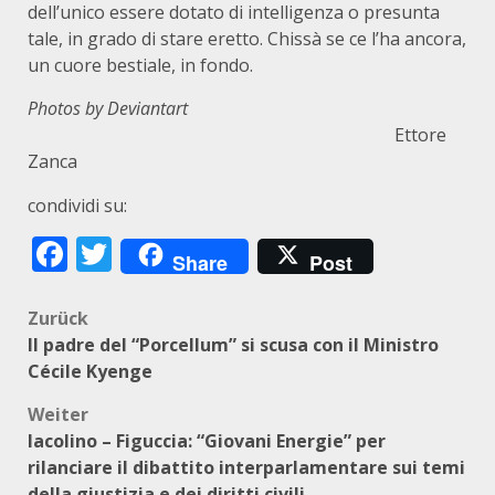
dell’unico essere dotato di intelligenza o presunta
tale, in grado di stare eretto. Chissà se ce l’ha ancora,
un cuore bestiale, in fondo.
Photos by
Deviantart
Ettore
Zanca
condividi su:
Facebook
Twitter
Share
Post
Beitragsnavigation
Zurück
Il padre del “Porcellum” si scusa con il Ministro
Cécile Kyenge
Weiter
Iacolino – Figuccia: “Giovani Energie” per
rilanciare il dibattito interparlamentare sui temi
della giustizia e dei diritti civili