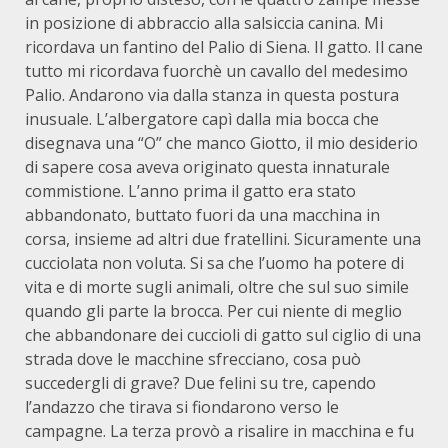
in posizione di abbraccio alla salsiccia canina. Mi
ricordava un fantino del Palio di Siena. Il gatto. Il cane
tutto mi ricordava fuorchè un cavallo del medesimo
Palio. Andarono via dalla stanza in questa postura
inusuale. L’albergatore capì dalla mia bocca che
disegnava una “O” che manco Giotto, il mio desiderio
di sapere cosa aveva originato questa innaturale
commistione. L’anno prima il gatto era stato
abbandonato, buttato fuori da una macchina in
corsa, insieme ad altri due fratellini. Sicuramente una
cucciolata non voluta. Si sa che l’uomo ha potere di
vita e di morte sugli animali, oltre che sul suo simile
quando gli parte la brocca. Per cui niente di meglio
che abbandonare dei cuccioli di gatto sul ciglio di una
strada dove le macchine sfrecciano, cosa può
succedergli di grave? Due felini su tre, capendo
l’andazzo che tirava si fiondarono verso le
campagne. La terza provò a risalire in macchina e fu