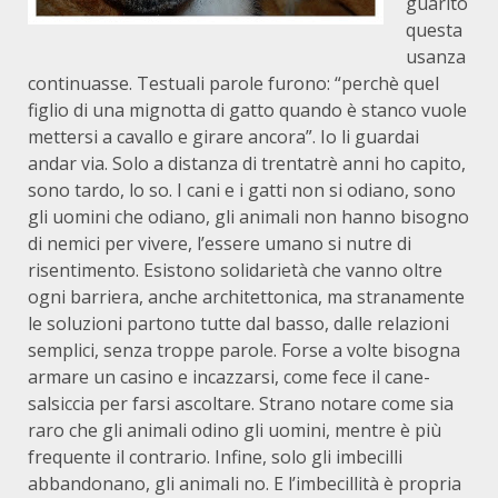
guarito
questa
usanza
continuasse. Testuali parole furono: “perchè quel
figlio di una mignotta di gatto quando è stanco vuole
mettersi a cavallo e girare ancora”. Io li guardai
andar via. Solo a distanza di trentatrè anni ho capito,
sono tardo, lo so. I cani e i gatti non si odiano, sono
gli uomini che odiano, gli animali non hanno bisogno
di nemici per vivere, l’essere umano si nutre di
risentimento. Esistono solidarietà che vanno oltre
ogni barriera, anche architettonica, ma stranamente
le soluzioni partono tutte dal basso, dalle relazioni
semplici, senza troppe parole. Forse a volte bisogna
armare un casino e incazzarsi, come fece il cane-
salsiccia per farsi ascoltare. Strano notare come sia
raro che gli animali odino gli uomini, mentre è più
frequente il contrario. Infine, solo gli imbecilli
abbandonano, gli animali no. E l’imbecillità è propria