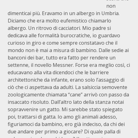
non
dimenticai più. Eravamo in un albergo in Umbria.
Diciamo che era molto eufemistico chiamarlo
albergo. Un ritrovo di cacciatori. Mio padre si
dedicava alle formalità burocratiche, io guardavo
curioso in giro e come sempre constatavo che il
mondo non è mai a misura di bambino. Dalle sedie ai
banconi dei bar, tutto era fatto per rendere un
settenne, il novello Messner. Forse era meglio così, ci
educavano alla vita dicendoci che le barriere
architettoniche da infante, erano solo l’assaggio di
ciò che ci aspettava da adulti. La salsiccia semovente
zoologicamente chiamata “cane” arrivò con passo da
insaccato risoluto. Dall’altro lato della stanza notai
sopravvenire un gatto. Mi sarebbe stato spiegato
poi, trattarsi di gatta. Io amo gli animali adesso,
figuriamoci da bambino, ero già indeciso, da chi dei
due andare per primo a giocare? Di quale palla di