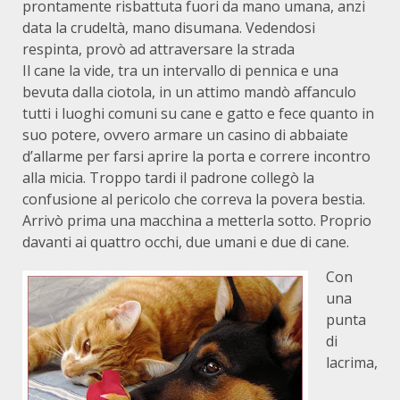
prontamente risbattuta fuori da mano umana, anzi
data la crudeltà, mano disumana. Vedendosi
respinta, provò ad attraversare la strada
Il cane la vide, tra un intervallo di pennica e una
bevuta dalla ciotola, in un attimo mandò affanculo
tutti i luoghi comuni su cane e gatto e fece quanto in
suo potere, ovvero armare un casino di abbaiate
d’allarme per farsi aprire la porta e correre incontro
alla micia. Troppo tardi il padrone collegò la
confusione al pericolo che correva la povera bestia.
Arrivò prima una macchina a metterla sotto. Proprio
davanti ai quattro occhi, due umani e due di cane.
Con
una
punta
di
lacrima,