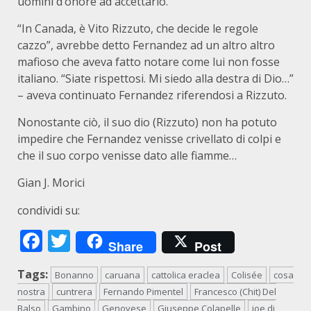
uomini d’onore ad accettarlo.
“In Canada, è Vito Rizzuto, che decide le regole
cazzo”, avrebbe detto Fernandez ad un altro altro
mafioso che aveva fatto notare come lui non fosse
italiano. “Siate rispettosi. Mi siedo alla destra di Dio…”
– aveva continuato Fernandez riferendosi a Rizzuto.
Nonostante ciò, il suo dio (Rizzuto) non ha potuto
impedire che Fernandez venisse crivellato di colpi e
che il suo corpo venisse dato alle fiamme…
Gian J. Morici
condividi su:
Facebook
Twitter
Share
Post
Tags:
Bonanno
caruana
cattolica eraclea
Colisée
cosa
nostra
cuntrera
Fernando Pimentel
Francesco (Chit) Del
Balso
Gambino
Genovese
Giuseppe Colapelle
joe di