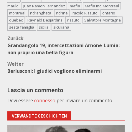
maulo
Juan Ramon Fernandez
mafia
Mafia Inc. Montreal
montreal
ndrangheta
ndrine
Nicolò Rizzuto
ontario
quebec
Raynald Desjardins
rizzuto
Salvatore Montagna
sesta famiglia
sicilia
siculiana
Beitragsnavigation
Zurück
Grandangolo 19, intercettazioni Arnone-Lumia:
non proprio una bella figura
Weiter
Berlusconi: I giudici vogliono eliminarmi
Lascia un commento
Devi essere
connesso
per inviare un commento.
VERWANDTE GESCHICHTEN