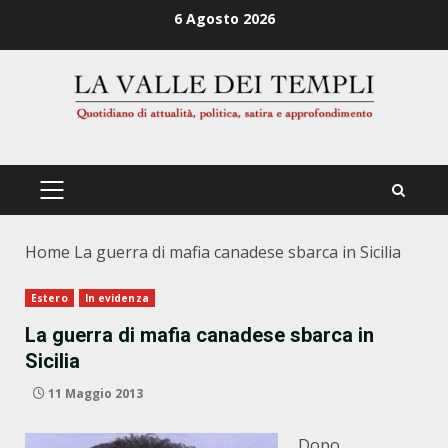
Zum
6 Agosto 2026
Inhalt
springen
PRIMÄRES
MENÜ
Home
La guerra di mafia canadese sbarca in Sicilia
Estero
In evidenza
La guerra di mafia canadese sbarca in
Sicilia
11 Maggio 2013
Dopo