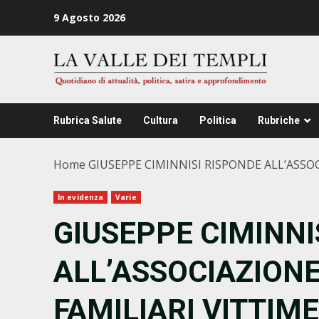
Zum
9 Agosto 2026
Inhalt
springen
Rubrica Salute
Cultura
Politica
Rubriche
Home
GIUSEPPE CIMINNISI RISPONDE ALL’ASSO
In evidenza
Varie
GIUSEPPE CIMINNI
ALL’ASSOCIAZION
FAMILIARI VITTIME