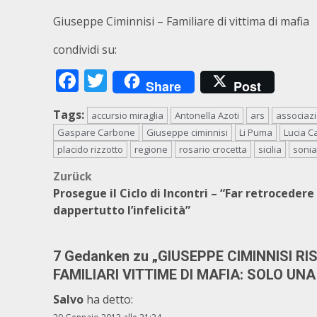
Giuseppe Ciminnisi – Familiare di vittima di mafia
condividi su:
Facebook
Twitter
Share
Post
Tags:
accursio miraglia
Antonella Azoti
ars
associazi
Gaspare Carbone
Giuseppe ciminnisi
Li Puma
Lucia Ca
placido rizzotto
regione
rosario crocetta
sicilia
sonia
Beitragsnavigation
Zurück
Prosegue il Ciclo di Incontri – “Far retrocedere
dappertutto l’infelicità”
7 Gedanken zu „
GIUSEPPE CIMINNISI R
FAMILIARI VITTIME DI MAFIA: SOLO UN
Salvo
ha detto: