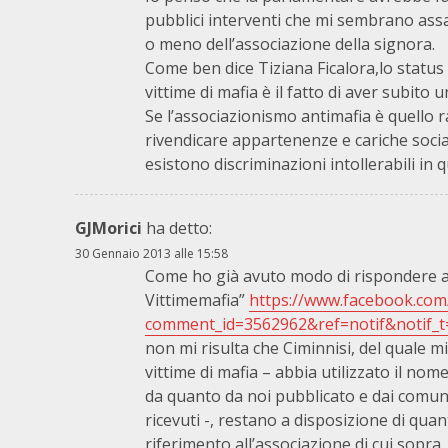
pubblici interventi che mi sembrano assai
o meno dell’associazione della signora.
Come ben dice Tiziana Ficalora,lo status 
vittime di mafia è il fatto di aver subito 
Se l’associazionismo antimafia è quello
rivendicare appartenenze e cariche social
esistono discriminazioni intollerabili in 
GJMorici
ha detto:
30 Gennaio 2013 alle 15:58
Come ho già avuto modo di rispondere a
Vittimemafia”
https://www.facebook.com
comment_id=3562962&ref=notif&notif_
non mi risulta che Ciminnisi, del quale mi
vittime di mafia – abbia utilizzato il no
da quanto da noi pubblicato e dai comuni
ricevuti -, restano a disposizione di qua
riferimento all’associazione di cui sopra.