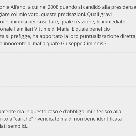
onia Alfano, a cui nel 2008 quando si candidò alla presidenz
giare col mio voto, queste precisazioni. Quali gravi
gnor Ciminnisi per suscitare, quale reazione, le immediate
ionale Familiari Vittime di Mafia. E quale beneficio
sta si prefigge, ha apportato la loro puntualizzazione diretta
ma innocente di mafia qual’è Giuseppe Ciminnisi?
mente ma in questo caso è d’obbligo: mi riferisco alla
rito a “cariche” rivendicate ma di non bene identificata
iati semplici….