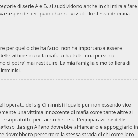
tegorie di serie A e B, si suddividono anche in chi mira a fare
ttiva si spende per quanti hanno vissuto lo stesso dramma.
e per quello che ha fatto, non ha importanza essere
elle vittime in cui la mafia ci ha tolto una persona
 ci potra’ mai restituire. La mia famiglia e molto fiera di
imminisi.
l operato del sig Ciminnisi il quale pur non essendo vice
mente una vittima innoccente di mafia come tante altre si
 e sopratutto per far si che ci sia l ’equiparazione delle
mafioso. .la sign Alfano dovrebbe affiancarlo e appoggiarlo in
eme dovrebbero percorrere la stessa strada di chi come loro