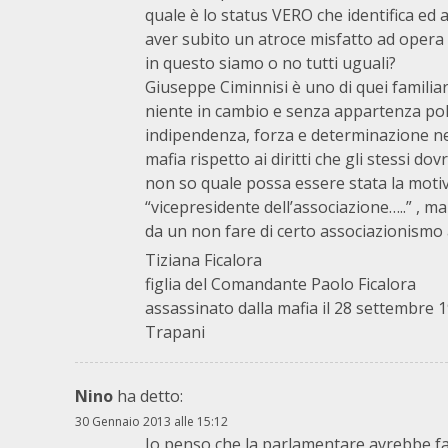
quale è lo status VERO che identifica ed a
aver subito un atroce misfatto ad opera d
in questo siamo o no tutti uguali?
Giuseppe Ciminnisi è uno di quei familiari
niente in cambio e senza appartenza pol
indipendenza, forza e determinazione nel r
mafia rispetto ai diritti che gli stessi 
non so quale possa essere stata la moti
“vicepresidente dell’associazione…..” , m
da un non fare di certo associazionismo 
Tiziana Ficalora
figlia del Comandante Paolo Ficalora
assassinato dalla mafia il 28 settembre 
Trapani
Nino
ha detto:
30 Gennaio 2013 alle 15:12
Io penso che la parlamentare avrebbe fa