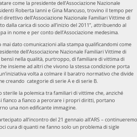
atare come la presidente dell’Associazione Nazionale
residenti Roberta Iannì e Gina Mancuso, trovino il tempo per
 direttivo dell’Associazione Nazionale Familiari Vittime di
dalla carica di socio all’inizio del 2011”, attribuendo al
stampa in nome e per conto dell’Associazione medesima.
 mai dato comunicazioni alla stampa qualificandomi come
esidente dell’Associazione Nazionale Familiari Vittime di
 bensì nella qualità, purtroppo, di familiare di vittima di
che insieme ad altri che vivono la stessa condizione porta
un’iniziativa volta a colmare il baratro normativo che divide
ime creando categorie di serie A e di serie B.
 sterile la polemica tra familiari di vittime che, anziché
i fianco a fianco a perorare i propri diritti, portano
terno una non edificante immagine.
artecipato all’incontro del 21 gennaio all’ARS – continuerem
oci cura di quanti ne fanno solo un problema di sigle