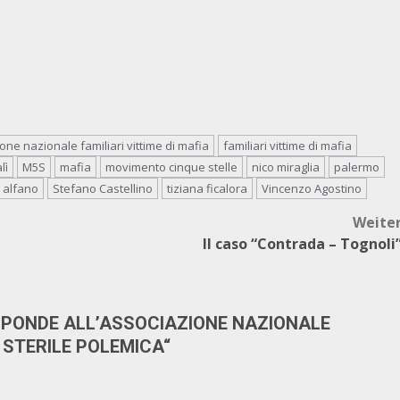
one nazionale familiari vittime di mafia
familiari vittime di mafia
lì
M5S
mafia
movimento cinque stelle
nico miraglia
palermo
 alfano
Stefano Castellino
tiziana ficalora
Vincenzo Agostino
Weite
Il caso “Contrada – Tognoli
ISPONDE ALL’ASSOCIAZIONE NAZIONALE
A STERILE POLEMICA
“