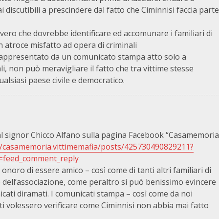
 discutibili a prescindere dal fatto che Ciminnisi faccia parte
vero che dovrebbe identificare ed accomunare i familiari di
un atroce misfatto ad opera di criminali
 rappresentato da un comunicato stampa atto solo a
i, non può meravigliare il fatto che tra vittime stesse
qualsiasi paese civile e democratico.
l signor Chicco Alfano sulla pagina Facebook “Casamemoria
/casamemoria.vittimemafia/posts/425730490829211?
t=feed_comment_reply
 onoro di essere amico – così come di tanti altri familiari di
me dell’associazione, come peraltro si può benissimo evincere
cati diramati. I comunicati stampa – così come da noi
nti volessero verificare come Ciminnisi non abbia mai fatto