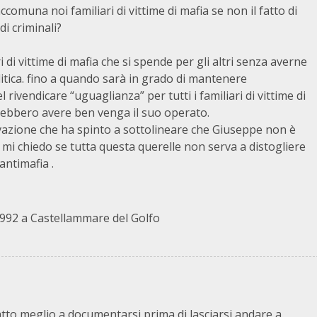
ccomuna noi familiari di vittime di mafia se non il fatto di
i criminali?
 di vittime di mafia che si spende per gli altri senza averne
itica. fino a quando sarà in grado di mantenere
ivendicare “uguaglianza” per tutti i familiari di vittime di
dovrebbero avere ben venga il suo operato.
vazione che ha spinto a sottolineare che Giuseppe non è
a mi chiedo se tutta questa querelle non serva a distogliere
antimafia .
1992 a Castellammare del Golfo
tto meglio a documentarsi prima di lasciarsi andare a