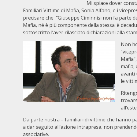
Mi spiace dover const
Familiari Vittime di Mafia, Sonia Alfano, e i vicep
precisare che “Giuseppe Ciminnisi non fa parte del
Mafia, né è più componente della stessa: è decaduto 
sottoscritto l’aver rilasciato dichiarazioni alla 
Non ho
“vicepr
Mafia”,
mafia, 
avanti 
le vitt
Ritengo
trovars
all’es
Da parte nostra – familiari di vittime che hanno p
a dar seguito all’azione intrapresa, non prendend
associative.