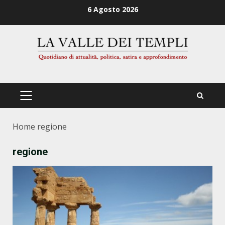
Zum
6 Agosto 2026
Inhalt
springen
PRIMÄRES
MENÜ
Home
regione
regione