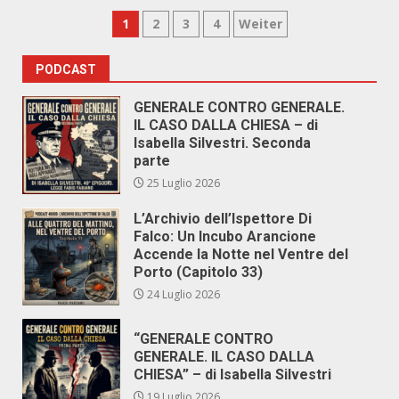
Paginazione
1
2
3
4
Weiter
degli
PODCAST
articoli
GENERALE CONTRO GENERALE.
IL CASO DALLA CHIESA – di
Isabella Silvestri. Seconda
parte
25 Luglio 2026
L’Archivio dell’Ispettore Di
Falco: Un Incubo Arancione
Accende la Notte nel Ventre del
Porto (Capitolo 33)
24 Luglio 2026
“GENERALE CONTRO
GENERALE. IL CASO DALLA
CHIESA” – di Isabella Silvestri
19 Luglio 2026