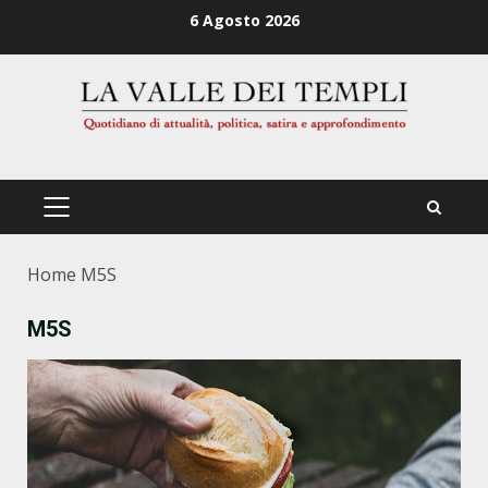
Zum
6 Agosto 2026
Inhalt
springen
PRIMÄRES
MENÜ
Home
M5S
M5S