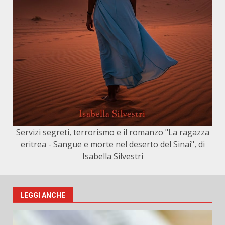
Servizi segreti, terrorismo e il romanzo "La ragazza
eritrea - Sangue e morte nel deserto del Sinai", di
Isabella Silvestri
LEGGI ANCHE