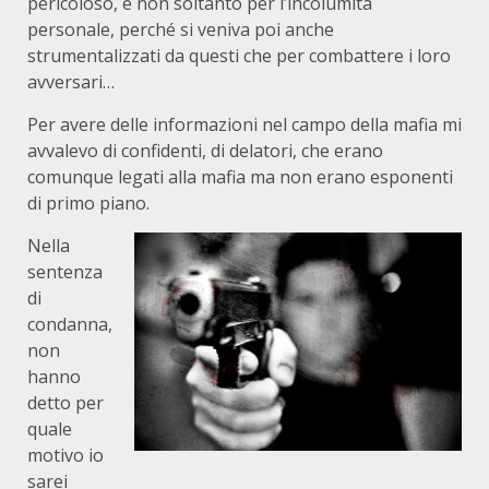
pericoloso, e non soltanto per l’incolumità
personale, perché si veniva poi anche
strumentalizzati da questi che per combattere i loro
avversari…
Per avere delle informazioni nel campo della mafia mi
avvalevo di confidenti, di delatori, che erano
comunque legati alla mafia ma non erano esponenti
di primo piano.
Nella
sentenza
di
condanna,
non
hanno
detto per
quale
motivo io
sarei