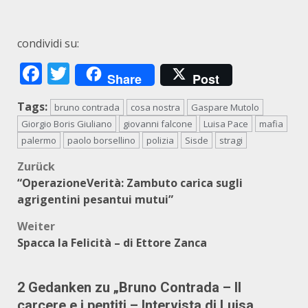
condividi su:
Facebook
Twitter
Share
Post
Tags:
bruno contrada
cosa nostra
Gaspare Mutolo
Giorgio Boris Giuliano
giovanni falcone
Luisa Pace
mafia
palermo
paolo borsellino
polizia
Sisde
stragi
Beitragsnavigation
Zurück
“OperazioneVerità: Zambuto carica sugli
agrigentini pesantui mutui”
Weiter
Spacca la Felicità – di Ettore Zanca
2 Gedanken zu „
Bruno Contrada – Il
carcere e i pentiti – Intervista di Luisa