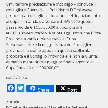
Un’ulteriore precisazione è d’obbligo – conclude il
consigliere Guarraci -, il Presidente D’Orsi aveva
proposto al consiglio la riduzione del finanziamento
al Cupa, limitandosi a versare il 75% delle quote,
passando da € 1.500.000,00 a poco più di €
800.000,00 decurtando le quote aggiuntive che l’Ente
Provincia a vario titolo versava al Cupa.
Personalmente e la maggioranza dei Consiglieri
provinciali, ci siamo apposti a questa scellerata
proposta e il Consiglio Provinciale, e non la Giunta,
abbiamo mantenuto il maggior finanziamento al
Cupa fino a circa 1.000.000,00.
condividi su:
Facebook
Twitter
Share
Post
Beitragsnavigation
Zurück
D’Orsi sulla nomina di Mariella Lo Bello ad