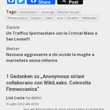
Share
Post
Tags:
anonymous
assenge
Bashar Assad
finmeccanica
hacker
italia
siria
Stratfor
Wikileaks
Beitragsnavigation
Zurück
Un Traffico Spettacolare con la Critical Mass a
San Leone!!!
Weiter
Nessuna aggravante a chi uccide la moglie a
martellate senza infierire
1 Gedanken zu „
Anonymous siriani
collaborano con WikiLeaks. Coinvolta
Finmeccanica
“
Lioi Lucia
ha detto:
9 Luglio 2012 alle 20:35
ma ad Anonymous non possiamo suggerire