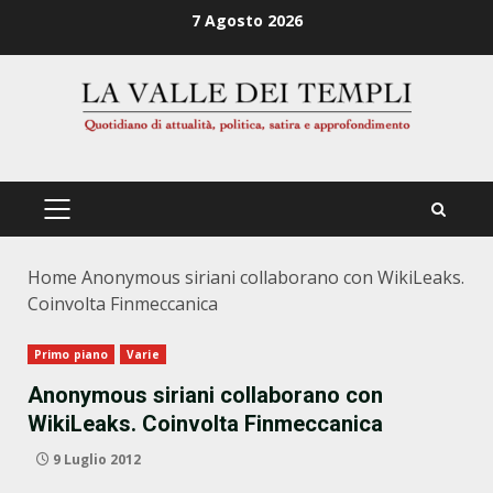
Zum
7 Agosto 2026
Inhalt
springen
PRIMÄRES
MENÜ
Home
Anonymous siriani collaborano con WikiLeaks.
Coinvolta Finmeccanica
Primo piano
Varie
Anonymous siriani collaborano con
WikiLeaks. Coinvolta Finmeccanica
9 Luglio 2012