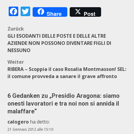
Facebook
Twitter
Share
Post
Beitragsnavigation
Zurück
GLI ESODANTI DELLE POSTE E DELLE ALTRE
AZIENDE NON POSSONO DIVENTARE FIGLI DI
NESSUNO
Weiter
RIBERA – Scoppia il caso Rosalia Montmasson! SEL:
il comune provveda a sanare il grave affronto
6 Gedanken zu „
Presidio Aragona: siamo
onesti lavoratori e tra noi non si annida il
malaffare
“
calogero
ha detto:
21 Gennaio 2012 alle 15:10