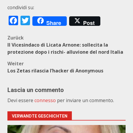
condividi su:
Facebook
Twitter
Share
Post
Beitragsnavigation
Zurück
Il Vicesindaco di Licata Arnone: sollecita la
protezione dopo i rischi- alluvione del nord Italia
Weiter
Los Zetas rilascia l’hacker di Anonymous
Lascia un commento
Devi essere
connesso
per inviare un commento.
VERWANDTE GESCHICHTEN