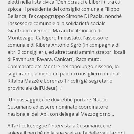
eletti nella lista civica “Democratici e Liberi”) tra cui
spicca il presidente del consiglio comunale Filippo
Bellanca, l’ex capogruppo Simone Di Paola, nonché
l’assessore comunale alla solidarietà sociale
Gianfranco Vecchio. Ma anche il sindaco di
Montevago, Calogero Impastato, l’assessore
comunale di Ribera Antonio Sgrò (in compagnia di
altri 2 consiglieri), ed altrettanti amministratori locali
di Ravanusa, Favara, Canicattì, Racalmuto,
Cammarata etc. Mentre nel capoluogo nisseno, lo
seguiranno almeno un paio di consiglieri comunali:
Ritalba Mazzè e Lorenzo Tricoli (già segretario
provinciale dell’Udeur)…”
Un passaggio, che dovrebbe portare Nuccio
Cusumano ad essere nominato coordinatore
nazionale dell’Api, con delega al Mezzogiorno…
All’articolo, segue l’intervista a Cusumano, che
spiega il perché della sua scelta e fa delle valutazioni