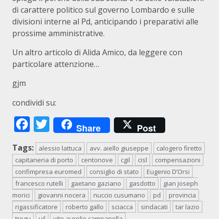
di carattere politico sul governo Lombardo e sulle
divisioni interne al Pd, anticipando i preparativi alle
prossime amministrative.
Un altro articolo di Alida Amico, da leggere con
particolare attenzione…
gjm
condividi su:
Facebook
Twitter
Share
Post
Tags:
alessio lattuca
avv. aiello giuseppe
calogero firetto
capitaneria di porto
centonove
cgil
cisl
compensazioni
confimpresa euromed
consiglio di stato
Eugenio D’Orsi
francesco rutelli
gaetano gaziano
gasdotto
gian joseph
morici
giovanni nocera
nuccio cusumano
pd
provincia
rigassificatore
roberto gallo
sciacca
sindacati
tar lazio
trogu
uil
vito aurelio campanella