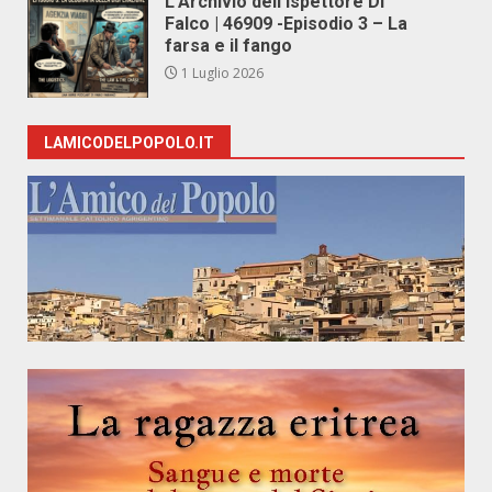
L’Archivio dell’Ispettore Di
Falco | 46909 -Episodio 3 – La
farsa e il fango
1 Luglio 2026
LAMICODELPOPOLO.IT