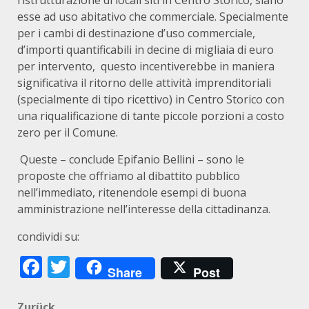
ristrutturazione di locali siti in Centro Storico, siano
esse ad uso abitativo che commerciale. Specialmente
per i cambi di destinazione d’uso commerciale,
d’importi quantificabili in decine di migliaia di euro
per intervento, questo incentiverebbe in maniera
significativa il ritorno delle attività imprenditoriali
(specialmente di tipo ricettivo) in Centro Storico con
una riqualificazione di tante piccole porzioni a costo
zero per il Comune.
Queste – conclude Epifanio Bellini – sono le
proposte che offriamo al dibattito pubblico
nell’immediato, ritenendole esempi di buona
amministrazione nell’interesse della cittadinanza.
condividi su:
Facebook
Twitter
Share
Post
Zurück