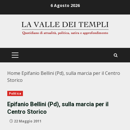
Zum
6 Agosto 2026
Inhalt
springen
PRIMÄRES
MENÜ
Home
Epifanio Bellini (Pd), sulla marcia per il Centro
Storico
Politica
Epifanio Bellini (Pd), sulla marcia per il
Centro Storico
22 Maggio 2011