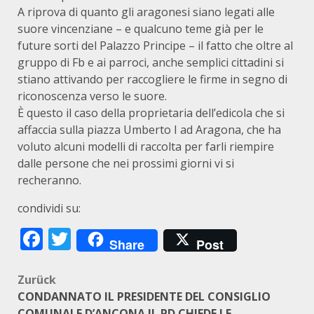
A riprova di quanto gli aragonesi siano legati alle
suore vincenziane – e qualcuno teme già per le
future sorti del Palazzo Principe – il fatto che oltre al
gruppo di Fb e ai parroci, anche semplici cittadini si
stiano attivando per raccogliere le firme in segno di
riconoscenza verso le suore.
È questo il caso della proprietaria dell’edicola che si
affaccia sulla piazza Umberto I ad Aragona, che ha
voluto alcuni modelli di raccolta per farli riempire
dalle persone che nei prossimi giorni vi si
recheranno.
condividi su:
Facebook
Twitter
Share
Post
Beitragsnavigation
Zurück
CONDANNATO IL PRESIDENTE DEL CONSIGLIO
COMUNALE D’ANCONA IL PD CHIEDE LE