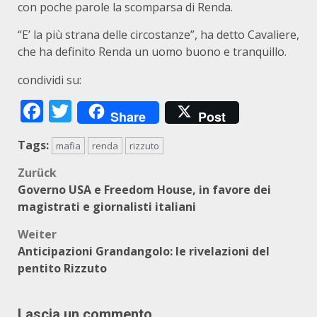
con poche parole la scomparsa di Renda.
“E’ la più strana delle circostanze”, ha detto Cavaliere,
che ha definito Renda un uomo buono e tranquillo.
condividi su:
Facebook
Twitter
Share
Post
Tags:
mafia
renda
rizzuto
Beitragsnavigation
Zurück
Governo USA e Freedom House, in favore dei
magistrati e giornalisti italiani
Weiter
Anticipazioni Grandangolo: le rivelazioni del
pentito Rizzuto
Lascia un commento