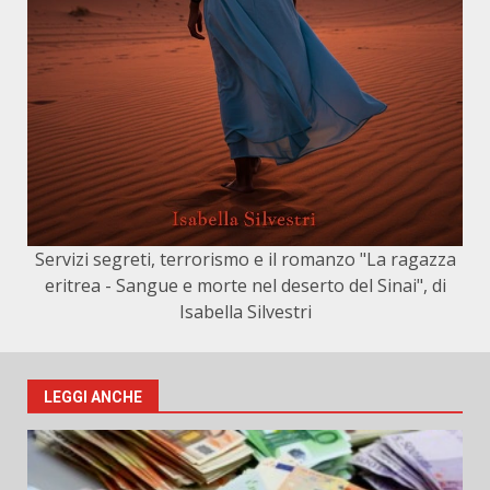
Servizi segreti, terrorismo e il romanzo "La ragazza
eritrea - Sangue e morte nel deserto del Sinai", di
Isabella Silvestri
LEGGI ANCHE