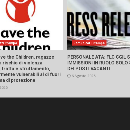
ati Stampa
Comunicati Stampa
ve the Children, ragazze
PERSONALE ATA: FLC CGIL SI
a rischio di violenza
IMMISSIONI IN RUOLO SOLO
 tratta e sfruttamento,
DEI POSTI VACANTI
rmente vulnerabili al di fuori
6 Agosto 2026
ma di protezione
 2026