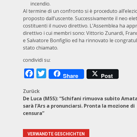
incendio.
Al termine di un confronto si è proceduto all’elez
proposto dall’uscente. Successivamente il neo ele
costituenti il nuovo direttivo. L’Assemblea ha app
direttivo i cui membri sono: Vittorio Zunardi, Fra
e Salvatore Bonfiglio ed ha rinnovato le congratul
stato chiamato.
condividi su:
Facebook
Twitter
Share
Post
Beitragsnavigation
Zurück
De Luca (M5S): “Schifani rimuova subito Amat
sarà l’Ars a pronunciarsi. Pronta la mozione di
censura”
VERWANDTE GESCHICHTEN