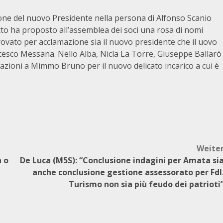
ione del nuovo Presidente nella persona di Alfonso Scanio
tto ha proposto all’assemblea dei soci una rosa di nomi
rovato per acclamazione sia il nuovo presidente che il uovo
ncesco Messana. Nello Alba, Nicla La Torre, Giuseppe Ballarò
azioni a Mimmo Bruno per il nuovo delicato incarico a cui è
Weite
a o
De Luca (M5S): “Conclusione indagini per Amata si
anche conclusione gestione assessorato per FdI
Turismo non sia più feudo dei patrioti