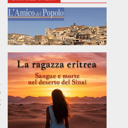
r
a
.
”