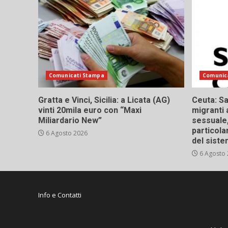
Comunicati Stampa
Comunic
Gratta e Vinci, Sicilia: a Licata (AG)
Ceuta: Sa
vinti 20mila euro con “Maxi
migranti 
Miliardario New”
sessuale,
particola
6 Agosto 2026
del siste
6 Agosto
Info e Contatti