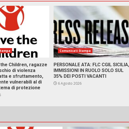
Stampa
Comunicati Stampa
 the Children, ragazze
PERSONALE ATA: FLC CGIL SICILIA
ischio di violenza
IMMISSIONI IN RUOLO SOLO SUL
atta e sfruttamento,
35% DEI POSTI VACANTI
nte vulnerabili al di
6 Agosto 2026
stema di protezione
6