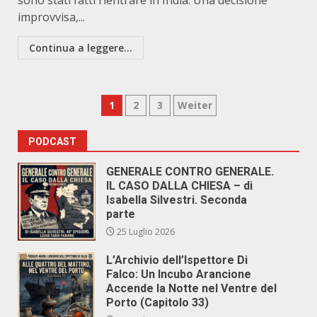
sono stati fatti rientrare in India. Una decisione
improvvisa,...
Continua a leggere...
Paginazione
1
2
3
Weiter
degli
PODCAST
articoli
GENERALE CONTRO GENERALE.
IL CASO DALLA CHIESA – di
Isabella Silvestri. Seconda
parte
25 Luglio 2026
L’Archivio dell’Ispettore Di
Falco: Un Incubo Arancione
Accende la Notte nel Ventre del
Porto (Capitolo 33)