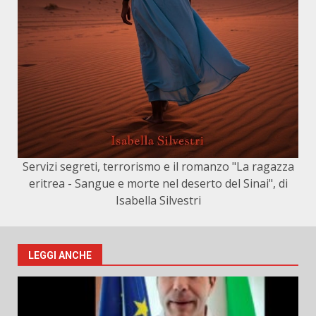
Servizi segreti, terrorismo e il romanzo "La ragazza
eritrea - Sangue e morte nel deserto del Sinai", di
Isabella Silvestri
LEGGI ANCHE