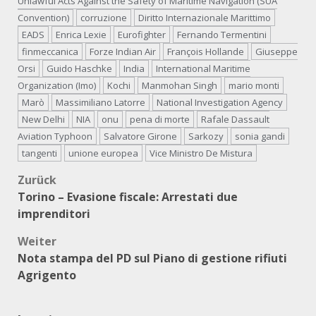
Unlawful Acts Against the Safety of Maritime Navigation (SUA
Convention)
corruzione
Diritto Internazionale Marittimo
EADS
Enrica Lexie
Eurofighter
Fernando Termentini
finmeccanica
Forze Indian Air
François Hollande
Giuseppe
Orsi
Guido Haschke
India
International Maritime
Organization (Imo)
Kochi
Manmohan Singh
mario monti
Marò
Massimiliano Latorre
National Investigation Agency
New Delhi
NIA
onu
pena di morte
Rafale Dassault
Aviation Typhoon
Salvatore Girone
Sarkozy
sonia gandi
tangenti
unione europea
Vice Ministro De Mistura
Beitragsnavigation
Zurück
Torino – Evasione fiscale: Arrestati due
imprenditori
Weiter
Nota stampa del PD sul Piano di gestione rifiuti
Agrigento