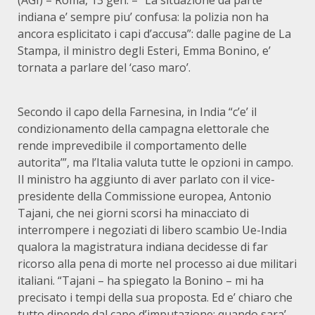
(AGI) – Roma, 13 gen. – “La situazione da parte
indiana e’ sempre piu’ confusa: la polizia non ha
ancora esplicitato i capi d’accusa”: dalle pagine de La
Stampa, il ministro degli Esteri, Emma Bonino, e’
tornata a parlare del ‘caso maro’.
Secondo il capo della Farnesina, in India “c’e’ il
condizionamento della campagna elettorale che
rende imprevedibile il comportamento delle
autorita’”, ma l’Italia valuta tutte le opzioni in campo.
Il ministro ha aggiunto di aver parlato con il vice-
presidente della Commissione europea, Antonio
Tajani, che nei giorni scorsi ha minacciato di
interrompere i negoziati di libero scambio Ue-India
qualora la magistratura indiana decidesse di far
ricorso alla pena di morte nel processo ai due militari
italiani. “Tajani – ha spiegato la Bonino – mi ha
precisato i tempi della sua proposta. Ed e’ chiaro che
tutto dipende dal capo d’imputazione: quando sara’