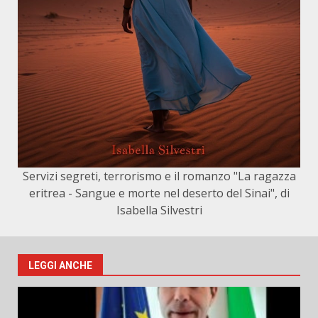
Servizi segreti, terrorismo e il romanzo "La ragazza
eritrea - Sangue e morte nel deserto del Sinai", di
Isabella Silvestri
LEGGI ANCHE