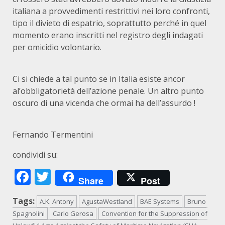
italiana a provvedimenti restrittivi nei loro confronti,
tipo il divieto di espatrio, soprattutto perché in quel
momento erano inscritti nel registro degli indagati
per omicidio volontario.
Ci si chiede a tal punto se in Italia esiste ancor
al’obbligatorietà dell’azione penale. Un altro punto
oscuro di una vicenda che ormai ha dell’assurdo !
Fernando Termentini
condividi su:
Facebook
Twitter
Share
Post
Tags:
A.K. Antony
AgustaWestland
BAE Systems
Bruno
Spagnolini
Carlo Gerosa
Convention for the Suppression of