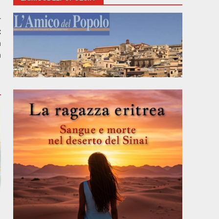
r
:
a
a