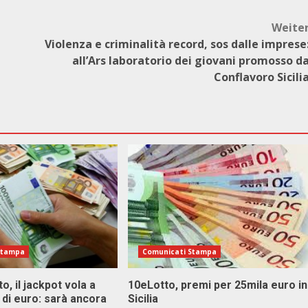
Weite
Violenza e criminalità record, sos dalle imprese
all’Ars laboratorio dei giovani promosso d
Conflavoro Sicili
Stampa
Comunicati Stampa
o, il jackpot vola a
10eLotto, premi per 25mila euro in
i di euro: sarà ancora
Sicilia