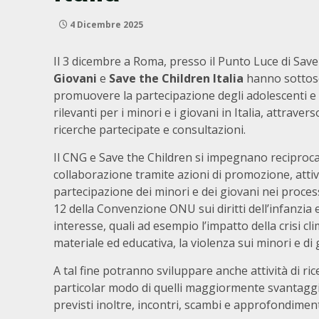
4 Dicembre 2025
Il 3 dicembre a Roma, presso il Punto Luce di Save
Giovani
e
Save the Children Italia
hanno sottoscr
promuovere la partecipazione degli adolescenti e de
rilevanti per i minori e i giovani in Italia, attraver
ricerche partecipate e consultazioni.
Il CNG e Save the Children si impegnano reciproca
collaborazione tramite azioni di promozione, attivi
partecipazione dei minori e dei giovani nei process
12 della Convenzione ONU sui diritti dell’infanzia 
interesse, quali ad esempio l’impatto della crisi cl
materiale ed educativa, la violenza sui minori e di
A tal fine potranno sviluppare anche attività di ri
particolar modo di quelli maggiormente svantaggia
previsti inoltre, incontri, scambi e approfondimenti