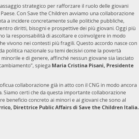
assaggio strategico per rafforzare il ruolo delle giovani
del Paese. Con Save the Children avviamo una collaborazione
nta a incidere concretamente sulle politiche pubbliche,
ntro diritti, bisogni e prospettive dei più giovani. Oggi più
no la responsabilità di ascoltare e coinvolgere in modo
che vivono nei contesti più fragili. Questo accordo nasce con
da politica nazionale su temi decisivi come la povertà
nza minorile e di genere, affinché nessun giovane sia lasciato
di cambiamento”, spiega
Maria Cristina Pisani, Presidente
roficua collaborazione già in atto con il CNG in modo ancora
sa. Siamo certi che da questa importante collaborazione
re beneficio concreto ai minori e ai giovani che sono al
rrico, Direttrice Public Affairs di Save the Children Italia.