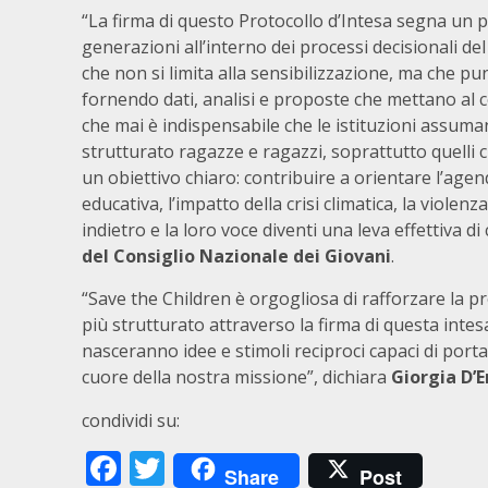
“La firma di questo Protocollo d’Intesa segna un p
generazioni all’interno dei processi decisionali 
che non si limita alla sensibilizzazione, ma che pu
fornendo dati, analisi e proposte che mettano al ce
che mai è indispensabile che le istituzioni assuma
strutturato ragazze e ragazzi, soprattutto quelli 
un obiettivo chiaro: contribuire a orientare l’agen
educativa, l’impatto della crisi climatica, la viole
indietro e la loro voce diventi una leva effettiva 
del Consiglio Nazionale dei Giovani
.
“Save the Children è orgogliosa di rafforzare la p
più strutturato attraverso la firma di questa inte
nasceranno idee e stimoli reciproci capaci di porta
cuore della nostra missione”, dichiara
Giorgia D’E
condividi su:
Facebook
Twitter
Share
Post