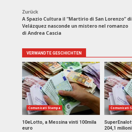
Beitragsnavigation
Zurück
A Spazio Cultura il “Martirio di San Lorenzo” di
Velázquez nasconde un mistero nel romanzo
di Andrea Cascia
VERWANDTE GESCHICHTEN
Comunicati Stampa
Comunicati 
10eLotto, a Messina vinti 100mila
SuperEnalott
euro
204,1 milion