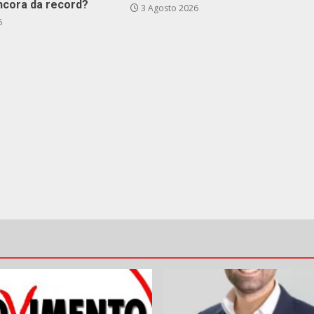
ncora da record?
3 Agosto 2026
6