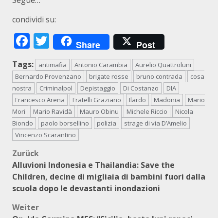
Segue…
condividi su:
Facebook
Twitter
Share
Post
Tags:
antimafia
Antonio Carambia
Aurelio Quattroluni
Bernardo Provenzano
brigate rosse
bruno contrada
cosa
nostra
Criminalpol
Depistaggio
Di Costanzo
DIA
Francesco Arena
Fratelli Graziano
Ilardo
Madonia
Mario
Mori
Mario Ravidà
Mauro Obinu
Michele Riccio
Nicola
Biondo
paolo borsellino
polizia
strage di via D’Amelio
Vincenzo Scarantino
Beitragsnavigation
Zurück
Alluvioni Indonesia e Thailandia: Save the
Children, decine di migliaia di bambini fuori dalla
scuola dopo le devastanti inondazioni
Weiter