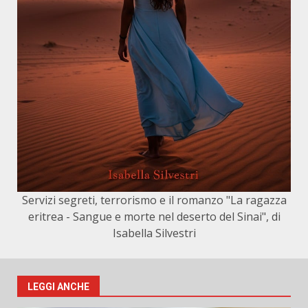
Servizi segreti, terrorismo e il romanzo "La ragazza
eritrea - Sangue e morte nel deserto del Sinai", di
Isabella Silvestri
LEGGI ANCHE