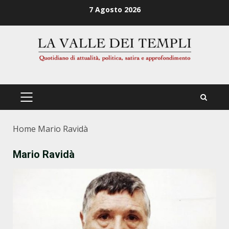
Zum
7 Agosto 2026
Inhalt
springen
PRIMÄRES
MENÜ
Home
Mario Ravidà
Mario Ravidà