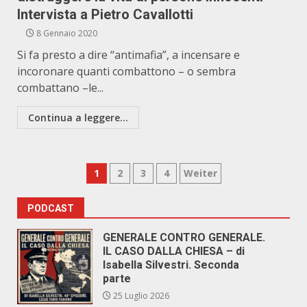
Intervista a Pietro Cavallotti
8 Gennaio 2020
Si fa presto a dire “antimafia”, a incensare e
incoronare quanti combattono – o sembra
combattano –le...
Continua a leggere...
Paginazione
1
2
3
4
Weiter
degli
PODCAST
articoli
GENERALE CONTRO GENERALE.
IL CASO DALLA CHIESA – di
Isabella Silvestri. Seconda
parte
25 Luglio 2026