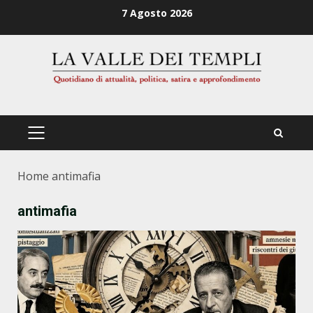
Zum
7 Agosto 2026
Inhalt
springen
PRIMÄRES
MENÜ
Home
antimafia
antimafia