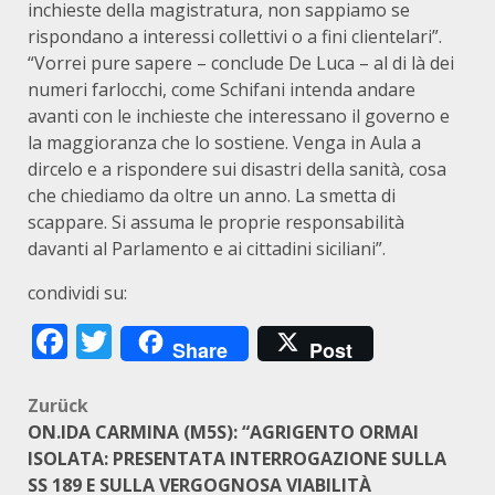
inchieste della magistratura, non sappiamo se
rispondano a interessi collettivi o a fini clientelari”.
“Vorrei pure sapere – conclude De Luca – al di là dei
numeri farlocchi, come Schifani intenda andare
avanti con le inchieste che interessano il governo e
la maggioranza che lo sostiene. Venga in Aula a
dircelo e a rispondere sui disastri della sanità, cosa
che chiediamo da oltre un anno. La smetta di
scappare. Si assuma le proprie responsabilità
davanti al Parlamento e ai cittadini siciliani”.
condividi su:
Facebook
Twitter
Share
Post
Beitragsnavigation
Zurück
ON.IDA CARMINA (M5S): “AGRIGENTO ORMAI
ISOLATA: PRESENTATA INTERROGAZIONE SULLA
SS 189 E SULLA VERGOGNOSA VIABILITÀ