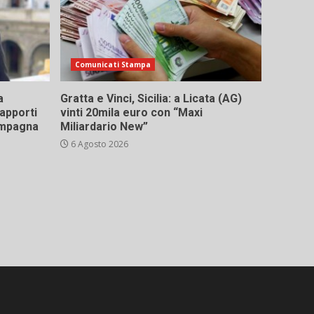
Comunicati Stampa
a
Gratta e Vinci, Sicilia: a Licata (AG)
rapporti
vinti 20mila euro con “Maxi
campagna
Miliardario New”
6 Agosto 2026