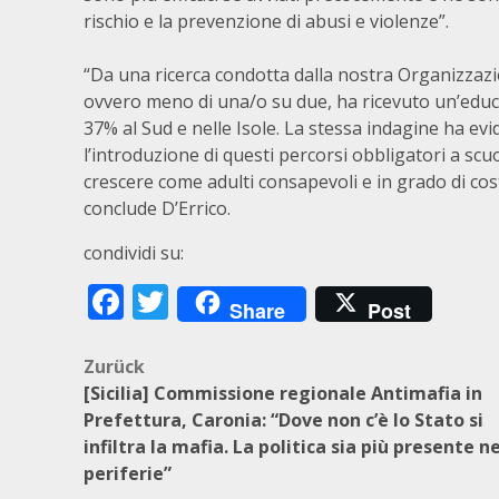
rischio e la prevenzione di abusi e violenze”.
“Da una ricerca condotta dalla nostra Organizzazi
ovvero meno di una/o su due, ha ricevuto un’educ
37% al Sud e nelle Isole. La stessa indagine ha evid
l’introduzione di questi percorsi obbligatori a scuo
crescere come adulti consapevoli e in grado di costr
conclude D’Errico.
condividi su:
Facebook
Twitter
Share
Post
Beitragsnavigation
Zurück
[Sicilia] Commissione regionale Antimafia in
Prefettura, Caronia: “Dove non c’è lo Stato si
infiltra la mafia. La politica sia più presente ne
periferie”