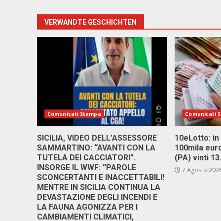
VERWANDTE GESCHICHTEN
Comunicati Stampa
Comunicati 
SICILIA, VIDEO DELL’ASSESSORE
10eLotto: in 
SAMMARTINO: “AVANTI CON LA
100mila euro
TUTELA DEI CACCIATORI”.
(PA) vinti 1
INSORGE IL WWF: “PAROLE
7 Agosto 202
SCONCERTANTI E INACCETTABILI!
MENTRE IN SICILIA CONTINUA LA
DEVASTAZIONE DEGLI INCENDI E
LA FAUNA AGONIZZA PER I
CAMBIAMENTI CLIMATICI,