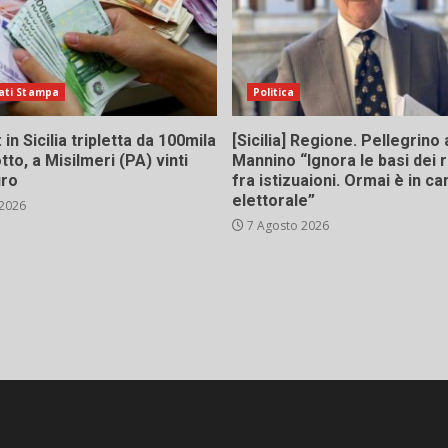
ati Stampa
Politica
in Sicilia tripletta da 100mila
[Sicilia] Regione. Pellegrino 
tto, a Misilmeri (PA) vinti
Mannino “Ignora le basi dei 
uro
fra istizuaioni. Ormai è in 
elettorale”
 2026
7 Agosto 2026