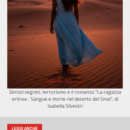
Servizi segreti, terrorismo e il romanzo "La ragazza
eritrea - Sangue e morte nel deserto del Sinai", di
Isabella Silvestri
LEGGI ANCHE