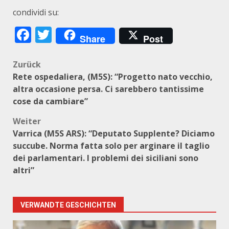
condividi su:
Facebook
Twitter
Share
Post
Beitragsnavigation
Zurück
Rete ospedaliera, (M5S): “Progetto nato vecchio,
altra occasione persa. Ci sarebbero tantissime
cose da cambiare”
Weiter
Varrica (M5S ARS): “Deputato Supplente? Diciamo
succube. Norma fatta solo per arginare il taglio
dei parlamentari. I problemi dei siciliani sono
altri”
VERWANDTE GESCHICHTEN