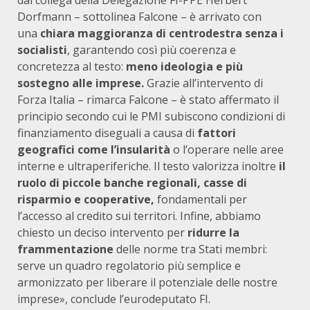
dal collega della Delegazione FI-PPE Herbert
Dorfmann – sottolinea Falcone – è arrivato con
una
chiara maggioranza di centrodestra senza i
socialisti
, garantendo così più coerenza e
concretezza al testo:
meno ideologia e più
sostegno alle imprese.
Grazie all’intervento di
Forza Italia – rimarca Falcone – è stato affermato il
principio secondo cui le PMI subiscono condizioni di
finanziamento diseguali a causa di
fattori
geografici come l’insularità
o l’operare nelle aree
interne e ultraperiferiche. Il testo valorizza inoltre
il
ruolo di piccole banche regionali, casse di
risparmio e cooperative,
fondamentali per
l’accesso al credito sui territori. Infine, abbiamo
chiesto un deciso intervento per
ridurre la
frammentazione
delle norme tra Stati membri:
serve un quadro regolatorio più semplice e
armonizzato per liberare il potenziale delle nostre
imprese», conclude l’eurodeputato FI.