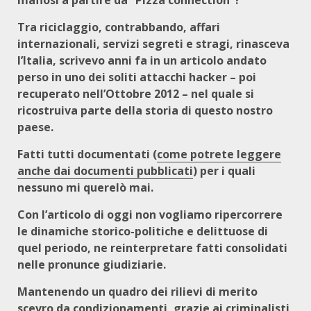
mafiosi a partire da “Pizza connection”?
Tra riciclaggio, contrabbando, affari
internazionali, servizi segreti e stragi, rinasceva
l’Italia, scrivevo anni fa in un articolo andato
perso in uno dei soliti attacchi hacker – poi
recuperato nell’Ottobre 2012 – nel quale si
ricostruiva parte della storia di questo nostro
paese.
Fatti tutti documentati (
come potrete leggere
anche dai documenti pubblicati
) per i quali
nessuno mi querelò mai.
Con l’articolo di oggi non vogliamo ripercorrere
le dinamiche storico-politiche e delittuose di
quel periodo, ne reinterpretare fatti consolidati
nelle pronunce giudiziarie.
Mantenendo un quadro dei rilievi di merito
scevro da condizionamenti, grazie ai criminalisti