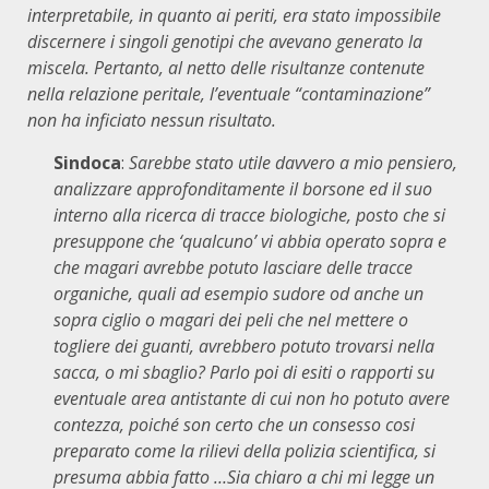
interpretabile, in quanto ai periti, era stato impossibile
discernere i singoli genotipi che avevano generato la
miscela. Pertanto, al netto delle risultanze contenute
nella relazione peritale, l’eventuale “contaminazione”
non ha inficiato nessun risultato.
Sindoca
:
Sarebbe stato utile davvero a mio pensiero,
analizzare approfonditamente il borsone ed il suo
interno alla ricerca di tracce biologiche, posto che si
presuppone che ‘qualcuno’ vi abbia operato sopra e
che magari avrebbe potuto lasciare delle tracce
organiche, quali ad esempio sudore od anche un
sopra ciglio o magari dei peli che nel mettere o
togliere dei guanti, avrebbero potuto trovarsi nella
sacca, o mi sbaglio? Parlo poi di esiti o rapporti su
eventuale area antistante di cui non ho potuto avere
contezza, poiché son certo che un consesso cosi
preparato come la rilievi della polizia scientifica, si
presuma abbia fatto …Sia chiaro a chi mi legge un