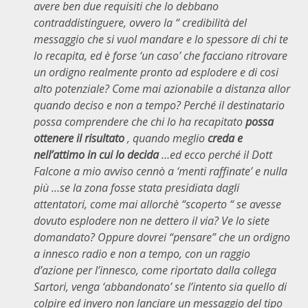
avere ben due requisiti che lo debbano
contraddistinguere, ovvero la “ credibilità del
messaggio che si vuol mandare e lo spessore di chi te
lo recapita, ed è forse ‘un caso’ che facciano ritrovare
un ordigno realmente pronto ad esplodere e di cosi
alto potenziale? Come mai azionabile a distanza allor
quando deciso e non a tempo? Perché il destinatario
possa comprendere che chi lo ha recapitato
possa
ottenere il risultato
, quando meglio
creda e
nell’attimo in cui lo decida
…ed ecco perché il Dott
Falcone a mio avviso cennò a ‘menti raffinate’ e nulla
più …se la zona fosse stata presidiata dagli
attentatori, come mai allorchè “scoperto “ se avesse
dovuto esplodere non ne dettero il via? Ve lo siete
domandato? Oppure dovrei “pensare” che un ordigno
a innesco radio e non a tempo, con un raggio
d’azione per l’innesco, come riportato dalla collega
Sartori, venga ‘abbandonato’ se l’intento sia quello di
colpire ed invero non lanciare un messaggio del tipo