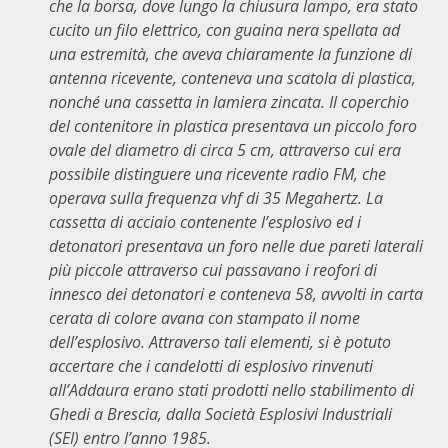
che la borsa, dove lungo la chiusura lampo, era stato
cucito un filo elettrico, con guaina nera spellata ad
una estremità, che aveva chiaramente la funzione di
antenna ricevente, conteneva una scatola di plastica,
nonché una cassetta in lamiera zincata. Il coperchio
del contenitore in plastica presentava un piccolo foro
ovale del diametro di circa 5 cm, attraverso cui era
possibile distinguere una ricevente radio FM, che
operava sulla frequenza vhf di 35 Megahertz. La
cassetta di acciaio contenente l’esplosivo ed i
detonatori presentava un foro nelle due pareti laterali
più piccole attraverso cui passavano i reofori di
innesco dei detonatori e conteneva 58, avvolti in carta
cerata di colore avana con stampato il nome
dell’esplosivo. Attraverso tali elementi, si è potuto
accertare che i candelotti di esplosivo rinvenuti
all’Addaura erano stati prodotti nello stabilimento di
Ghedi a Brescia, dalla Società Esplosivi Industriali
(SEI) entro l’anno 1985.