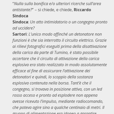
“
Nulla sulla bonifica e/o ulteriori ricerche sull’area
antistante?
” – si chiede, e chiede,
Riccardo
Sindoca
Sindoca
:
Un atto intimidatorio o un congegno pronto
ad uccidere?
Sartori
:
L’unico modo affinché un detonatore non
funzioni è che sia interrotto il circuito elettrico. Grazie
ai rilievi fotografici eseguiti prima della disattivazione
della carica da parte di Tumino, è stato possibile
accertare che il circuito di attivazione della carica
esplosiva era stato realizzato in modo assolutamente
efficace al fine di assicurare l’attivazione dei
detonatori e quindi, lo scoppio della sostanza
esplosiva contenuta nella borsa. Tant’è che il
congegno, si trovava in posizione attiva, con un led
rosso acceso e pronto ad esplodere non appena
avesse ricevuto l’impulso, mediante radiocomando,
che poteva agire sino a qualche centinaio di metri. Il
gruppo di alimentazione era idoneo a garantire