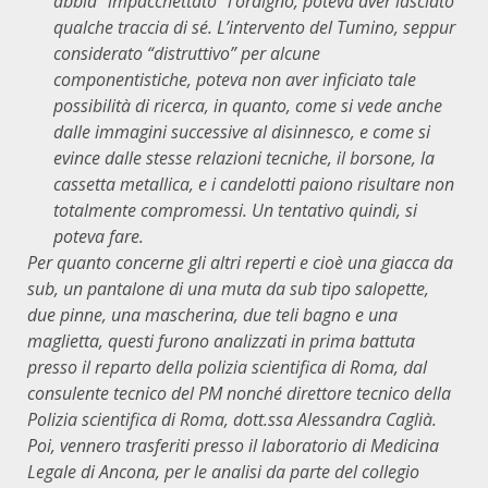
abbia “impacchettato” l’ordigno, poteva aver lasciato
qualche traccia di sé. L’intervento del Tumino, seppur
considerato “distruttivo” per alcune
componentistiche, poteva non aver inficiato tale
possibilità di ricerca, in quanto, come si vede anche
dalle immagini successive al disinnesco, e come si
evince dalle stesse relazioni tecniche, il borsone, la
cassetta metallica, e i candelotti paiono risultare non
totalmente compromessi. Un tentativo quindi, si
poteva fare.
Per quanto concerne gli altri reperti e cioè una giacca da
sub, un pantalone di una muta da sub tipo salopette,
due pinne, una mascherina, due teli bagno e una
maglietta, questi furono analizzati in prima battuta
presso il reparto della polizia scientifica di Roma, dal
consulente tecnico del PM nonché direttore tecnico della
Polizia scientifica di Roma, dott.ssa Alessandra Caglià.
Poi, vennero trasferiti presso il laboratorio di Medicina
Legale di Ancona, per le analisi da parte del collegio