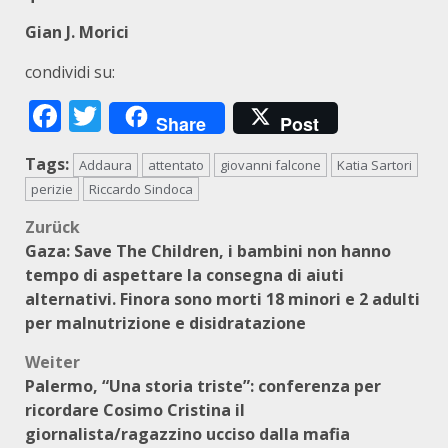
Gian J. Morici
condividi su:
Facebook
Twitter
Share
Post
Tags:
Addaura
attentato
giovanni falcone
Katia Sartori
perizie
Riccardo Sindoca
Beitragsnavigation
Zurück
Gaza: Save The Children, i bambini non hanno
tempo di aspettare la consegna di aiuti
alternativi. Finora sono morti 18 minori e 2 adulti
per malnutrizione e disidratazione
Weiter
Palermo, “Una storia triste”: conferenza per
ricordare Cosimo Cristina il
giornalista/ragazzino ucciso dalla mafia