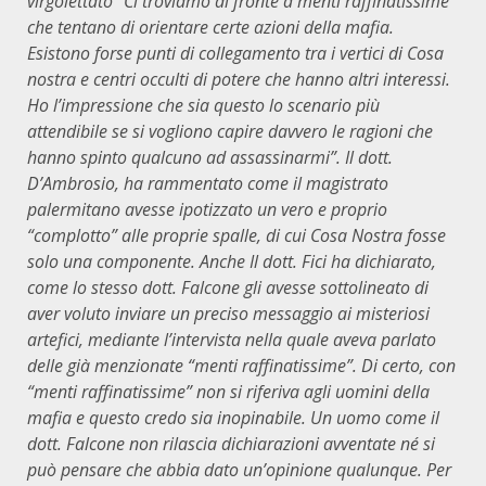
virgolettato “Ci troviamo di fronte a menti raffinatissime
che tentano di orientare certe azioni della mafia.
Esistono forse punti di collegamento tra i vertici di Cosa
nostra e centri occulti di potere che hanno altri interessi.
Ho l’impressione che sia questo lo scenario più
attendibile se si vogliono capire davvero le ragioni che
hanno spinto qualcuno ad assassinarmi”. Il dott.
D’Ambrosio, ha rammentato come il magistrato
palermitano avesse ipotizzato un vero e proprio
“complotto” alle proprie spalle, di cui Cosa Nostra fosse
solo una componente. Anche Il dott. Fici ha dichiarato,
come lo stesso dott. Falcone gli avesse sottolineato di
aver voluto inviare un preciso messaggio ai misteriosi
artefici, mediante l’intervista nella quale aveva parlato
delle già menzionate “menti raffinatissime”. Di certo, con
“menti raffinatissime” non si riferiva agli uomini della
mafia e questo credo sia inopinabile. Un uomo come il
dott. Falcone non rilascia dichiarazioni avventate né si
può pensare che abbia dato un’opinione qualunque. Per