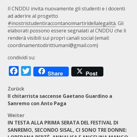
Il CNDDU invita nuovamente gli studenti e i docenti
ad aderire al progetto
#inostristudentiraccontanoimartiridellalegalità
. Gli
elaborati possono essere segnalati al CNDDU che li
renderà visibili sui propri canali social (email:
coordinamentodirittiumani@gmail.com)
condividi su:
Facebook
Twitter
Share
Post
Beitragsnavigation
Zurück
Il chitarrista saccense Gaetano Guardino a
Sanremo con Anto Paga
Weiter
IN TESTA ALLA PRIMA SERATA DEL FESTIVAL DI
SANREMO, SECONDO SISAL, CI SONO TRE DONNE: