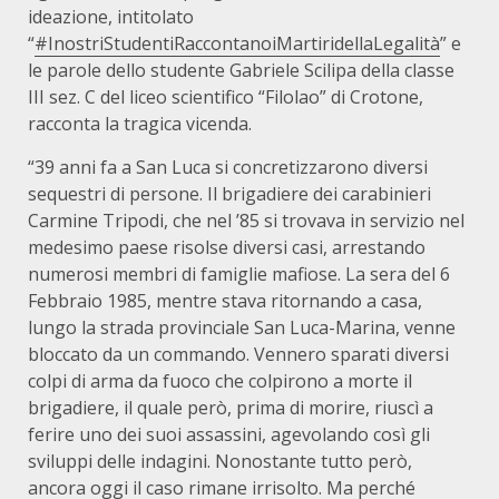
ideazione, intitolato
“
#InostriStudentiRaccontanoiMartiridellaLegalità
” e
le parole dello studente Gabriele Scilipa della classe
III sez. C del liceo scientifico “Filolao” di Crotone,
racconta la tragica vicenda.
“39 anni fa a San Luca si concretizzarono diversi
sequestri di persone. Il brigadiere dei carabinieri
Carmine Tripodi, che nel ’85 si trovava in servizio nel
medesimo paese risolse diversi casi, arrestando
numerosi membri di famiglie mafiose. La sera del 6
Febbraio 1985, mentre stava ritornando a casa,
lungo la strada provinciale San Luca-Marina, venne
bloccato da un commando. Vennero sparati diversi
colpi di arma da fuoco che colpirono a morte il
brigadiere, il quale però, prima di morire, riuscì a
ferire uno dei suoi assassini, agevolando così gli
sviluppi delle indagini. Nonostante tutto però,
ancora oggi il caso rimane irrisolto. Ma perché