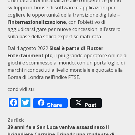
orientata all’omnicanalità e alle competenze per lo
sviluppo in-house di software e applicazioni per
cogliere le opportunità della transizione digitale –
l’internazionalizzazione
, con l’obiettivo di
aggiudicarsi gare per nuove concessioni all’estero
sulla base della solida expertise maturata.
Dal 4 agosto 2022
Sisal è parte di Flutter
Entertainment plc
, il più grande operatore online di
giochi e scommesse al mondo, con un portafoglio di
marchi riconosciuti a livello mondiale e quotato alla
Borsa di Londra nell’indice FTSE.
condividi su:
Facebook
Twitter
Share
Post
Beitragsnavigation
Zurück
39 anni fa a San Luca veniva assassinato il
brigadiere Carmine Tripodi: uno studente di