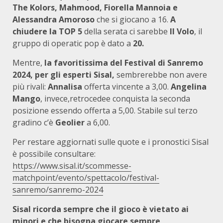
The Kolors, Mahmood, Fiorella Mannoia e
Alessandra Amoroso
che si giocano a 16.
A
chiudere la TOP 5
della serata ci sarebbe
Il Volo
, il
gruppo di operatic pop è dato a
20.
Mentre,
la favoritissima del Festival di Sanremo
2024, per gli esperti Sisal,
sembrerebbe non avere
più rivali:
Annalisa
offerta vincente a 3,00.
Angelina
Mango
, invece,retrocedee conquista la seconda
posizione essendo offerta a 5,00. Stabile sul terzo
gradino c’è
Geolier
a 6,00.
Per restare aggiornati sulle quote e i pronostici Sisal
è possibile consultare:
https://www.sisal.it/scommesse-
matchpoint/evento/spettacolo/festival-
sanremo/sanremo-2024
Sisal ricorda sempre che il gioco è vietato ai
minori e che bisogna giocare sempre