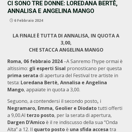
CI SONO TRE DONNE: LOREDANA BERTÈ,
ANNALISA E ANGELINA MANGO
6 Febbraio 2024
LA FINALE È TUTTA DI ANNALISA, IN QUOTA A
3,00,
CHE STACCA ANGELINA MANGO
Roma, 06 febbraio 2024
–A Sanremo l’hype ormai è
altissimo:
gli esperti Sisal
pronosticano per questa
prima serata
di apertura del Festival tre artiste in
testa:
Loredana Bertè, Annalisa e Angelina
Mango
, appaiate in quota a 3,00.
Seguono, a contendersi il secondo posto
,
i
Negramaro, Emma, Geolier e Diodato
tutti offerti
a 9,00.Al
terzo posto
, per la serata di apertura,
Dargen D’Amico
è il re indiscusso della sua “Onda
Alta” a 12. Il
quarto posto
è
una sfida accesa
tra