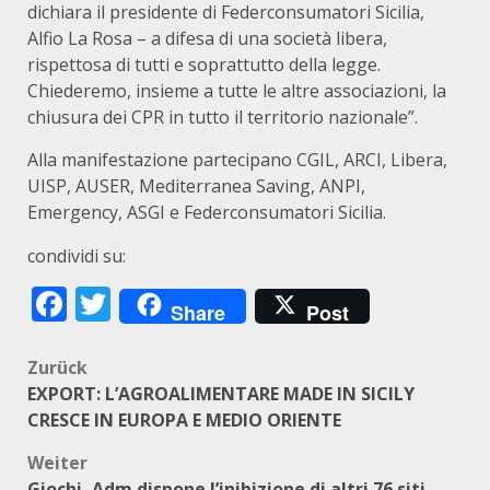
dichiara il presidente di Federconsumatori Sicilia,
Alfio La Rosa – a difesa di una società libera,
rispettosa di tutti e soprattutto della legge.
Chiederemo, insieme a tutte le altre associazioni, la
chiusura dei CPR in tutto il territorio nazionale”.
Alla manifestazione partecipano CGIL, ARCI, Libera,
UISP, AUSER, Mediterranea Saving, ANPI,
Emergency, ASGI e Federconsumatori Sicilia.
condividi su:
Facebook
Twitter
Share
Post
Beitragsnavigation
Zurück
EXPORT: L’AGROALIMENTARE MADE IN SICILY
CRESCE IN EUROPA E MEDIO ORIENTE
Weiter
Giochi, Adm dispone l’inibizione di altri 76 siti