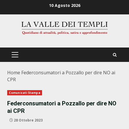
Zum
10 Agosto 2026
Inhalt
springen
PRIMÄRES
MENÜ
Home
Federconsumatori a Pozzallo per dire NO ai
CPR
Comunicati Stampa
Federconsumatori a Pozzallo per dire NO
ai CPR
28 Ottobre 2023