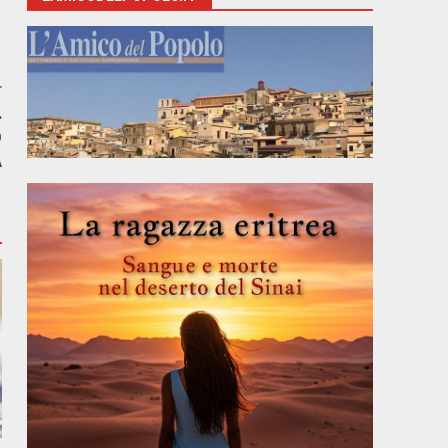
r
.
O
A