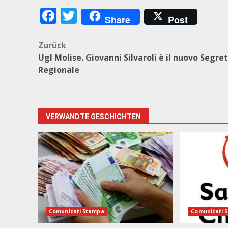
Facebook
Twitter
Share
Post
Beitragsnavigation
Zurück
Ugl Molise. Giovanni Silvaroli è il nuovo Segre
Regionale
VERWANDTE GESCHICHTEN
Comunicati Stampa
Comunicati 