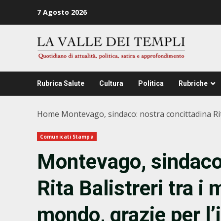
Zum
7 Agosto 2026
Inhalt
springen
Rubrica Salute
Cultura
Politica
Rubriche
Home
Montevago, sindaco: nostra concittadina Rita
Comunicati Stampa
Montevago, sindaco:
Rita Balistreri tra i 
mondo, grazie per l