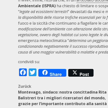
Il WWF, infine, ricorda che, in un
articolato docum
Ambientale (ISPRA)
ha chiesto di limitare o sospe
“
legate ad ecosistemi terrestri
” devastati da mesi e me
la disponibilità delle risorse trofiche essenziali per la 
fuoco e la siccità che continuano a flagellare le ca
modificazione dell’ambiente con alterazione della stru
vegetazione, ovvero degli habitat cui sono legate le di
emergenza meteoclimatica “
determina un peggiorame
condizionando negativamente il successo riproduttivo 
causa di una maggior vulnerabilità a malattie e pred
condividi su:
Facebook
Twitter
Share
Post
Beitragsnavigation
Zurück
Montevago, sindaco: nostra concittadina Rita
Balistreri tra i migliori ricercatori del mondo,
grazie per l’importante contributo alla sanità