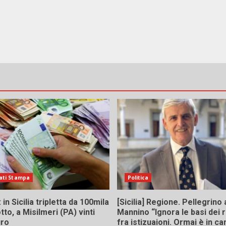
ati Stampa
Politica
in Sicilia tripletta da 100mila
[Sicilia] Regione. Pellegrino 
tto, a Misilmeri (PA) vinti
Mannino “Ignora le basi dei 
uro
fra istizuaioni. Ormai è in 