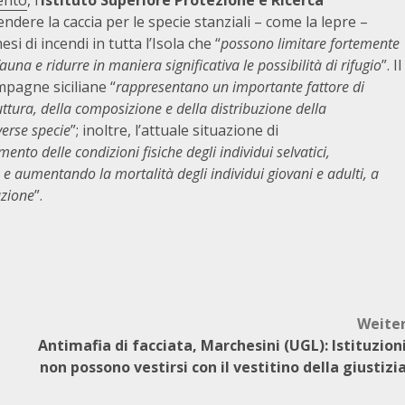
ento
, l’
Istituto Superiore Protezione e Ricerca
ndere la caccia per le specie stanziali – come la lepre –
si di incendi in tutta l’Isola che “
possono limitare fortemente
fauna e ridurre in maniera significativa le possibilità di rifugio
”. Il
mpagne siciliane “
rappresentano un importante fattore di
ttura, della composizione e della distribuzione della
verse specie
”; inoltre, l’attuale situazione di
nto delle condizioni fisiche degli individui selvatici,
e aumentando la mortalità degli individui giovani e adulti, a
azione
”.
Weite
Antimafia di facciata, Marchesini (UGL): Istituzion
non possono vestirsi con il vestitino della giustizi