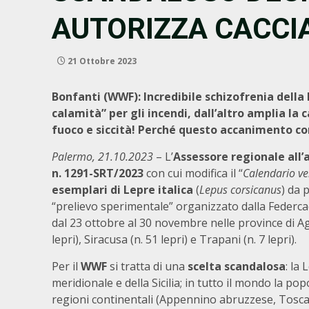
AUTORIZZA CACCI
21 Ottobre 2023
Bonfanti (WWF): Incredibile schizofrenia della
calamità” per gli incendi, dall’altro amplia la 
fuoco e siccità! Perché questo accanimento co
Palermo, 21.10.2023
– L’
Assessore regionale all’
n.
1291-SRT/2023
con cui modifica il “
Calendario v
esemplari di Lepre italica
(
Lepus corsicanus
) da 
“prelievo sperimentale” organizzato dalla Federcacc
dal 23 ottobre al 30 novembre nelle province di Agri
lepri), Siracusa (n. 51 lepri) e Trapani (n. 7 lepri).
Per il
WWF
si tratta di una
scelta scandalosa
: la
meridionale e della Sicilia; in tutto il mondo la pop
regioni continentali (Appennino abruzzese, Toscana