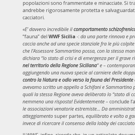
popolazioni sono frammentate e minacciate. Si tr
andrebbe rigorosamente protetta e salvaguardata i
cacciatori.
«
E’ davvero incredibile il
comportamento schizofrenico
“fauna” del
WWF Sicilia
-:
da una parte rinnova e pro
caccia anche ad una specie stanziale fra le più colpi
che l’Assessore Sammartino possa, con la stessa mano
dichiara “lo stato di crisi e di emergenza per il grave r
nel territorio della Regione Siciliana
” e – contemporan
aggiungendo una nuova specie al carniere delle doppi
contro la Natura e odio verso la fauna del Presidente d
avevamo scritto un appello a Schifani e Sammartino p
quali la stessa Regione aveva deliberato lo “stato d
nemmeno una risposta! Evidentemente –
conclude l’
le associazioni venatorie estremiste… Da amministr
atteggiamento
super partes
, equilibrato e volto a ga
invece di ricercare il consenso della lobby dei cacciato