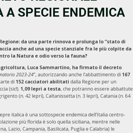
A A SPECIE ENDEMICA
 Regione: da una parte rinnova e prolunga lo “stato di
caccia anche ad una specie stanziale fra le più colpite da
ntro la Natura e odio verso la fauna?
agricoltura,
Luca Sammartino
, ha firmato il decreto
enatorio 2023-24
”, autorizzando anche l’abbattimento di
167
parte di
152 cacciatori abilitati
dalla Regione per un
ia (sic!).
1,09 lepri a testa
, che potranno essere abbattute
gento (n. 42 lepri), Caltanissetta (n. 3 lepri), Catania (n. 64
 Lepre italica è una sottospecie endemica dell’Italia centro-
olazione più florida è solo quella siciliana, mentre nelle
, Lazio, Campania, Basilicata, Puglia e Calabria) le