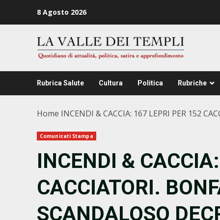
Zum
8 Agosto 2026
Inhalt
springen
Rubrica Salute
Cultura
Politica
Rubriche
Home
INCENDI & CACCIA: 167 LEPRI PER 152 
Comunicati Stampa
INCENDI & CACCIA:
CACCIATORI. BONF
SCANDALOSO DEC