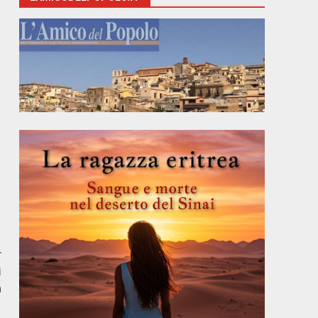
r
i
a