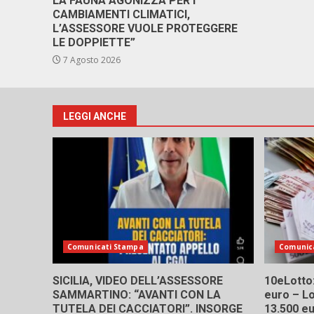
LA FAUNA AGONIZZA PER I
CAMBIAMENTI CLIMATICI,
L’ASSESSORE VUOLE PROTEGGERE
LE DOPPIETTE”
7 Agosto 2026
LEGGI ANCHE
Comunicati Stampa
Comunic
SICILIA, VIDEO DELL’ASSESSORE
10eLotto: 
SAMMARTINO: “AVANTI CON LA
euro – Lo
TUTELA DEI CACCIATORI”. INSORGE
13.500 e