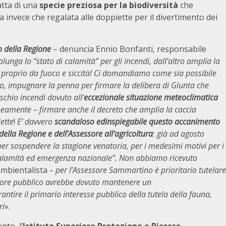
atta di una
specie preziosa per la biodiversità
che
nvece che regalata alle doppiette per il divertimento dei
 della Regione
– denuncia Ennio Bonfanti, responsabile
lunga lo “stato di calamità” per gli incendi, dall’altro amplia la
te proprio da fuoco e siccità! Ci domandiamo come sia possibile
, impugnare la penna per firmare la delibera di Giunta che
ischio incendi dovuto all’
eccezionale situazione meteoclimatica
eamente – firmare anche il decreto che amplia la caccia
ette
!
E’ davvero
scandaloso ed
inspiegabile questo accanimento
ella Regione e dell’Assessore all’agricoltura
: già ad agosto
er sospendere la stagione venatoria, per i medesimi motivi per i
i calamità ed emergenza nazionale”. Non abbiamo ricevuto
ambientalista
– per l’Assessore Sammartino è prioritario tutelare
atore pubblico avrebbe dovuto mantenere un
rantire il primario interesse pubblico della tutela della fauna,
ri
».