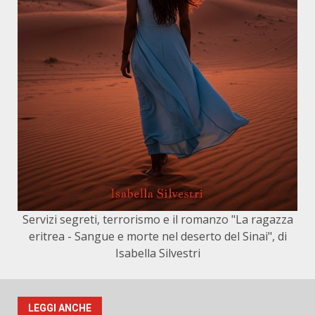
Servizi segreti, terrorismo e il romanzo "La ragazza
eritrea - Sangue e morte nel deserto del Sinai", di
Isabella Silvestri
LEGGI ANCHE