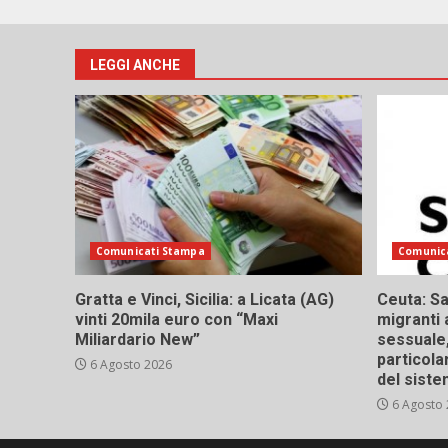
LEGGI ANCHE
Comunicati Stampa
Comunic
Gratta e Vinci, Sicilia: a Licata (AG)
Ceuta: Sa
vinti 20mila euro con “Maxi
migranti 
Miliardario New”
sessuale,
particola
6 Agosto 2026
del siste
6 Agosto