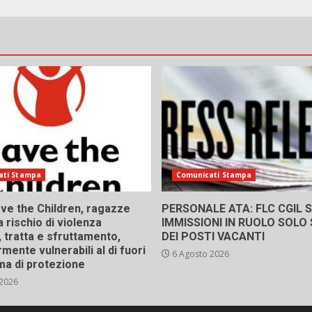
ati Stampa
Comunicati Stampa
ve the Children, ragazze
PERSONALE ATA: FLC CGIL SI
a rischio di violenza
IMMISSIONI IN RUOLO SOLO
 tratta e sfruttamento,
DEI POSTI VACANTI
rmente vulnerabili al di fuori
6 Agosto 2026
ma di protezione
 2026