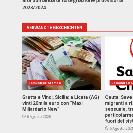
alla domanda di Assegnazione provvisoria
2023/2024
VERWANDTE GESCHICHTEN
Comunicati Stampa
Comunicati 
Gratta e Vinci, Sicilia: a Licata (AG)
Ceuta: Save
vinti 20mila euro con “Maxi
migranti a r
Miliardario New”
sessuale, tr
particolarme
6 Agosto 2026
fuori del si
6 Agosto 202