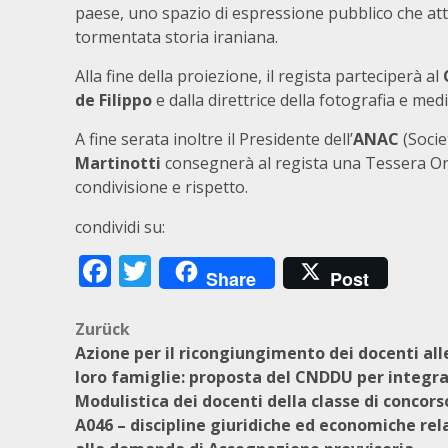
paese, uno spazio di espressione pubblico che att
tormentata storia iraniana.
Alla fine della proiezione, il regista parteciperà al
de Filippo
e dalla direttrice della fotografia e med
A fine serata inoltre il Presidente dell’
ANAC
(Socie
Martinotti
consegnerà al regista una Tessera Ono
condivisione e rispetto.
condividi su:
Facebook
Twitter
Share
Post
Beitragsnavigation
Zurück
Azione per il ricongiungimento dei docenti all
loro famiglie: proposta del CNDDU per integra
Modulistica dei docenti della classe di concors
A046 – discipline giuridiche ed economiche rel