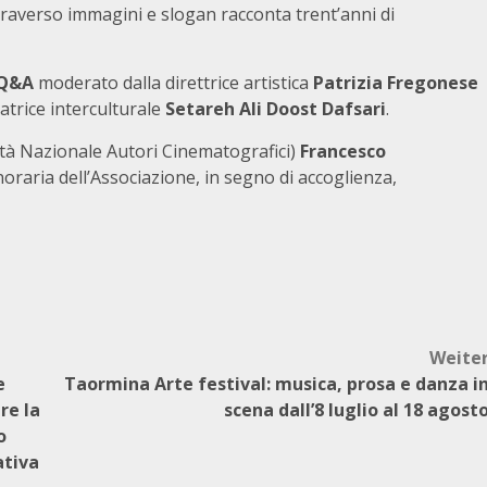
raverso immagini e slogan racconta trent’anni di
Q&A
moderato dalla direttrice artistica
Patrizia Fregonese
iatrice interculturale
Setareh Ali Doost Dafsari
.
tà Nazionale Autori Cinematografici)
Francesco
raria dell’Associazione, in segno di accoglienza,
Weite
e
Taormina Arte festival: musica, prosa e danza i
re la
scena dall’8 luglio al 18 agost
o
ativa