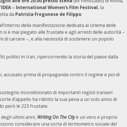
luglio alle ore 20.00 presso Scena
(ex Filmstudio) di Roma,
’iDEA – International Women’s Film Festival
, la
retta da
Patrizia Fregonese de Filippo
.
ll’interno della manifestazione dedicata al cinema delle
si è mai piegato alle frustate e agli arresti delle autorità –
ni di carcere –, e alla necessità di sostenere un popolo
iti politici in Iran, ripercorrendo la storia del paese dalla
.
i, accusato prima di propaganda contro il regime e poi di
sostegno incondizionato di importanti registi iraniani
 corte d’appello ha ridotto la sua pena a un solo anno di
ndo però le 223 frustate.
degli ultimi anni,
Writing On The City
è un vero e proprio
 possono considerare una sorta di termometro sociale del