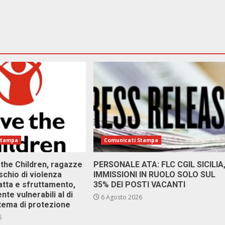
Stampa
Comunicati Stampa
 the Children, ragazze
PERSONALE ATA: FLC CGIL SICILIA
ischio di violenza
IMMISSIONI IN RUOLO SOLO SUL
atta e sfruttamento,
35% DEI POSTI VACANTI
nte vulnerabili al di
6 Agosto 2026
stema di protezione
6