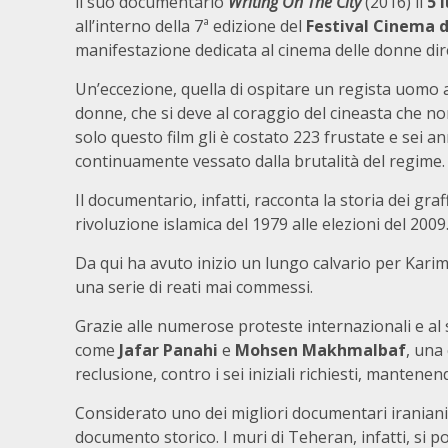
il suo documentario
Writing On The City
(2016) il
5 
all’interno della 7ª edizione del
Festival Cinema d
manifestazione dedicata al cinema delle donne di
Un’eccezione, quella di ospitare un regista uomo a
donne, che si deve al coraggio del cineasta che non 
solo questo film gli è costato 223 frustate e sei an
continuamente vessato dalla brutalità del regime.
Il documentario, infatti, racconta la storia dei graff
rivoluzione islamica del 1979 alle elezioni del 2009
Da qui ha avuto inizio un lungo calvario per Karim
una serie di reati mai commessi.
Grazie alle numerose proteste internazionali e al 
come
Jafar Panahi
e
Mohsen Makhmalbaf
, una
reclusione, contro i sei iniziali richiesti, mantene
Considerato uno dei migliori documentari iraniani 
documento storico. I muri di Teheran, infatti, si