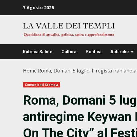
Zum
7 Agosto 2026
Inhalt
springen
Rubrica Salute
Cultura
Politica
Rubriche
Home
Roma, Domani 5 luglio: Il regista iraniano 
Comunicati Stampa
Roma, Domani 5 lugli
antiregime Keywan K
On The City” al Fes