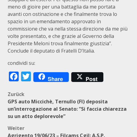
meno di gioire per una battaglia da me portata
avanti con ostinazione e che finalmente trova lo
spazio in un emendamento approvato in
commissione che va nella stessa direzione da me più
volte presentato, e che grazie al Governo della
Presidente Meloni trova finalmente giustizia”.
Conclude il deputato di Fratelli D’Italia.
condividi su:
Facebook
Twitter
Share
Post
Beitragsnavigation
Zurück
GPS auto Miccichè, Ternullo (FI) deposita
un’interrogazione al Senato: “Si faccia chiarezza
su un atto deplorevole”
Weiter
Agrigento 19/06/23 – Filcams Cgil: A.S.P.