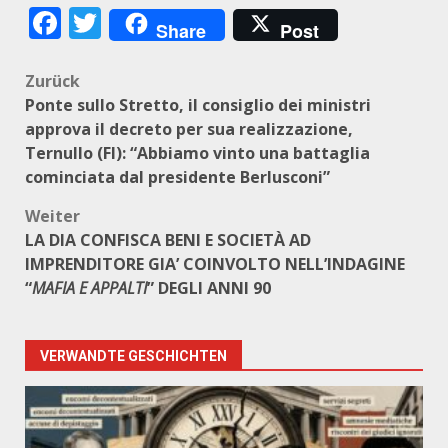
Facebook
Twitter
Share
Post
Beitragsnavigation
Zurück
Ponte sullo Stretto, il consiglio dei ministri
approva il decreto per sua realizzazione,
Ternullo (FI): “Abbiamo vinto una battaglia
cominciata dal presidente Berlusconi”
Weiter
LA DIA CONFISCA BENI E SOCIETÀ AD
IMPRENDITORE GIA’ COINVOLTO NELL’INDAGINE
“
MAFIA E APPALTI
” DEGLI ANNI 90
VERWANDTE GESCHICHTEN