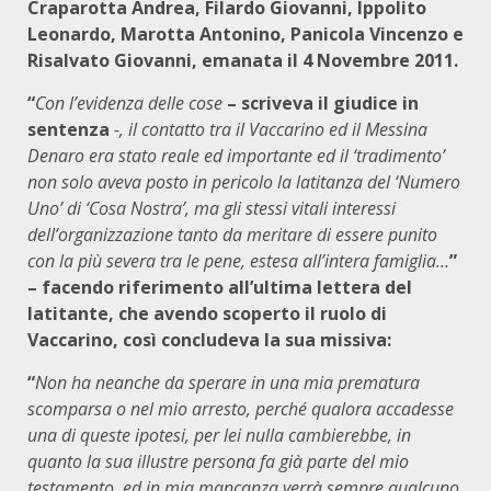
Craparotta Andrea, Filardo Giovanni, Ippolito
Leonardo, Marotta Antonino, Panicola Vincenzo e
Risalvato Giovanni, emanata il 4 Novembre 2011.
“
Con l’evidenza delle cose
– scriveva il giudice in
sentenza
-, il contatto tra il Vaccarino ed il Messina
Denaro era stato reale ed importante ed il ‘tradimento’
non solo aveva posto in pericolo la latitanza del ‘Numero
Uno’ di ‘Cosa Nostra’, ma gli stessi vitali interessi
dell’organizzazione tanto da meritare di essere punito
con la più severa tra le pene, estesa all’intera famiglia…
”
– facendo riferimento all’ultima lettera del
latitante, che avendo scoperto il ruolo di
Vaccarino, così concludeva la sua missiva:
“
Non ha neanche da sperare in una mia prematura
scomparsa o nel mio arresto, perché qualora accadesse
una di queste ipotesi, per lei nulla cambierebbe, in
quanto la sua illustre persona fa già parte del mio
testamento, ed in mia mancanza verrà sempre qualcuno