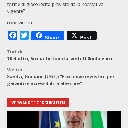
forme di gioco lecito previste dalla normativa
vigente”.
condividi su:
Facebook
Twitter
Share
Post
Beitragsnavigation
Zurück
10eLotto, Sicilia fortunata: vinti 100mila euro
Weiter
Sanità, Giuliano (UGL): “Ecco dove investire per
garantire accessibilità alle cure”
VERWANDTE GESCHICHTEN