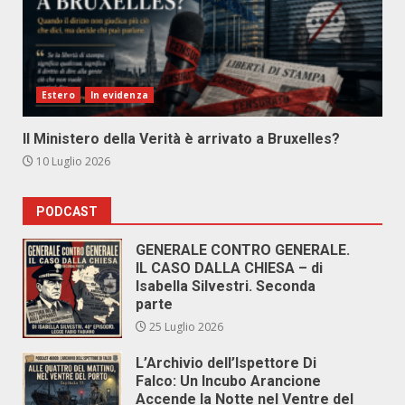
Estero
In evidenza
Il Ministero della Verità è arrivato a Bruxelles?
10 Luglio 2026
PODCAST
GENERALE CONTRO GENERALE.
IL CASO DALLA CHIESA – di
Isabella Silvestri. Seconda
parte
25 Luglio 2026
L’Archivio dell’Ispettore Di
Falco: Un Incubo Arancione
Accende la Notte nel Ventre del