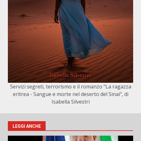
Servizi segreti, terrorismo e il romanzo "La ragazza
eritrea - Sangue e morte nel deserto del Sinai", di
Isabella Silvestri
LEGGI ANCHE