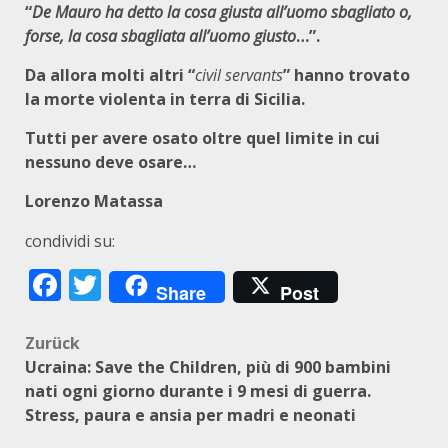
“
De Mauro ha detto la cosa giusta all’uomo sbagliato o,
forse, la cosa sbagliata all’uomo giusto
…”.
Da allora molti altri “
civil servants
” hanno trovato
la morte violenta in terra di Sicilia.
Tutti per avere osato oltre quel limite in cui
nessuno deve osare…
Lorenzo Matassa
condividi su:
Facebook
Twitter
Share
Post
Beitragsnavigation
Zurück
Ucraina: Save the Children, più di 900 bambini
nati ogni giorno durante i 9 mesi di guerra.
Stress, paura e ansia per madri e neonati