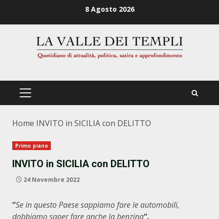
Zum
8 Agosto 2026
Inhalt
springen
PRIMÄRES
MENÜ
Home
INVITO in SICILIA con DELITTO
Primo piano
INVITO in SICILIA con DELITTO
24 Novembre 2022
“
Se in questo Paese sappiamo fare le automobili,
dobbiamo saper fare anche la benzina
“.