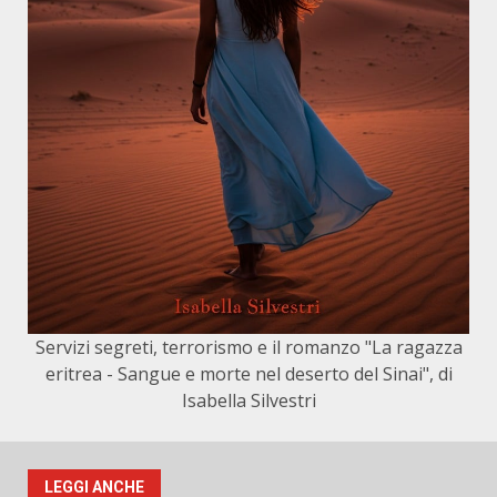
Servizi segreti, terrorismo e il romanzo "La ragazza
eritrea - Sangue e morte nel deserto del Sinai", di
Isabella Silvestri
LEGGI ANCHE