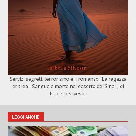
Servizi segreti, terrorismo e il romanzo "La ragazza
eritrea - Sangue e morte nel deserto del Sinai", di
Isabella Silvestri
LEGGI ANCHE