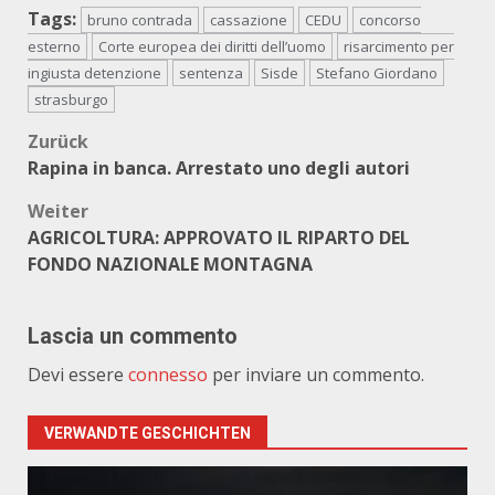
Tags:
bruno contrada
cassazione
CEDU
concorso
esterno
Corte europea dei diritti dell’uomo
risarcimento per
ingiusta detenzione
sentenza
Sisde
Stefano Giordano
strasburgo
Beitragsnavigation
Zurück
Rapina in banca. Arrestato uno degli autori
Weiter
AGRICOLTURA: APPROVATO IL RIPARTO DEL
FONDO NAZIONALE MONTAGNA
Lascia un commento
Devi essere
connesso
per inviare un commento.
VERWANDTE GESCHICHTEN