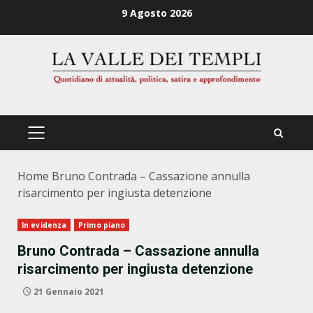
Zum
9 Agosto 2026
Inhalt
springen
PRIMÄRES
MENÜ
Home
Bruno Contrada – Cassazione annulla
risarcimento per ingiusta detenzione
In evidenza
Primo piano
Bruno Contrada – Cassazione annulla
risarcimento per ingiusta detenzione
21 Gennaio 2021