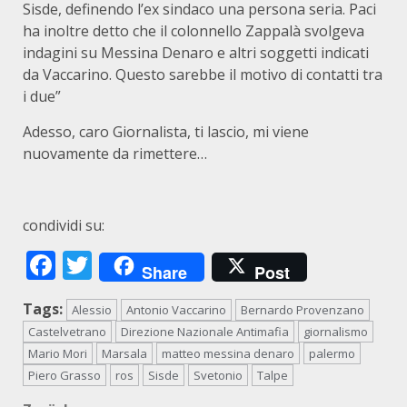
Sisde, definendo l’ex sindaco una persona seria. Paci
ha inoltre detto che il colonnello Zappalà svolgeva
indagini su Messina Denaro e altri soggetti indicati
da Vaccarino. Questo sarebbe il motivo di contatti tra
i due”
Adesso, caro Giornalista, ti lascio, mi viene
nuovamente da rimettere…
condividi su:
Facebook
Twitter
Share
Post
Tags:
Alessio
Antonio Vaccarino
Bernardo Provenzano
Castelvetrano
Direzione Nazionale Antimafia
giornalismo
Mario Mori
Marsala
matteo messina denaro
palermo
Piero Grasso
ros
Sisde
Svetonio
Talpe