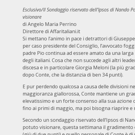
Esclusivo/Il Sondaggio riservato dell’Ipsos di Nando Pa
visionare
di Angelo Maria Perrino
Direttore di
Affaritaliani.it
Si mettano l’animo in pace i detrattori di Giusepp
per caso presidente del Consiglio, l’avvocato fogg
padre Pio continua ad essere amato da una larg
degli italiani. Cosa che non succede agli altri leader
discesa e in particolare Giorgia Meloni (la più grad
dopo Conte, che la distanzia di ben 34 punti).
E pur perdendo qualcosa a causa delle divisioni ne
maggioranza giallorossa, Conte mantiene un gr
elevatissimo e un forte consenso alla sua azione 
fino ai primi di maggio, ma poi bisogna riaprire e r
Secondo un sondaggio riservato dell’Ipsos di Nando
potuto visionare, questa settimana il gradimento de
(giù di due punti) e quello personale di Conte è di 