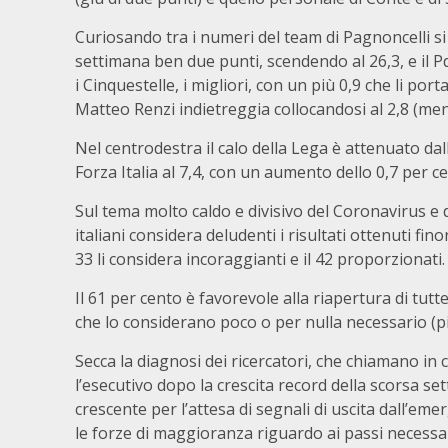
Curiosando tra i numeri del team di Pagnoncelli si
settimana ben due punti, scendendo al 26,3, e il Pd
i Cinquestelle, i migliori, con un più 0,9 che li port
Matteo Renzi indietreggia collocandosi al 2,8 (men
Nel centrodestra il calo della Lega è attenuato dalla 
Forza Italia al 7,4, con un aumento dello 0,7 per c
Sul tema molto caldo e divisivo del Coronavirus e 
italiani considera deludenti i risultati ottenuti fi
33 li considera incoraggianti e il 42 proporzionati.
Il 61 per cento è favorevole alla riapertura di tutt
che lo considerano poco o per nulla necessario (pi
Secca la diagnosi dei ricercatori, che chiamano in ca
l’esecutivo dopo la crescita record della scorsa se
crescente per l’attesa di segnali di uscita dall’e
le forze di maggioranza riguardo ai passi necessar