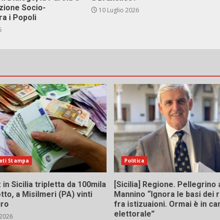
zione Socio-
10 Luglio 2026
ra i Popoli
6
ati Stampa
Politica
in Sicilia tripletta da 100mila
[Sicilia] Regione. Pellegrino 
tto, a Misilmeri (PA) vinti
Mannino “Ignora le basi dei 
uro
fra istizuaioni. Ormai è in 
elettorale”
 2026