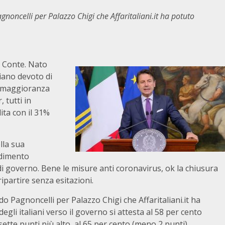
gnoncelli per Palazzo Chigi che Affaritaliani.it ha potuto
e Conte. Nato
iano devoto di
a maggioranza
, tutti in
ita con il 31%
lla sua
adimento
di governo. Bene le misure anti coronavirus, ok la chiusura
ipartire senza esitazioni.
 Pagnoncelli per Palazzo Chigi che Affaritaliani.it ha
gli italiani verso il governo si attesta al 58 per cento
sette punti più alto, al 65 per cento (meno 2 punti).