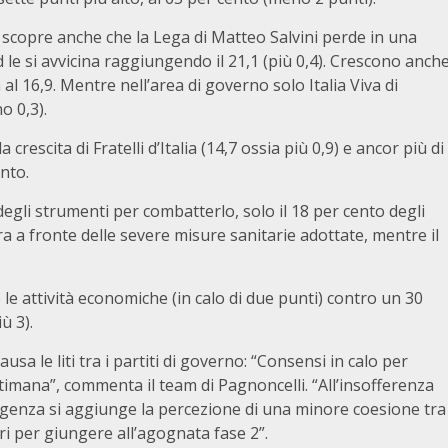
 scopre anche che la Lega di Matteo Salvini perde in una
 le si avvicina raggiungendo il 21,1 (più 0,4). Crescono anch
a al 16,9. Mentre nell’area di governo solo Italia Viva di
o 0,3).
crescita di Fratelli d’Italia (14,7 ossia più 0,9) e ancor più di
ento.
degli strumenti per combatterlo, solo il 18 per cento degli
nora a fronte delle severe misure sanitarie adottate, mentre il
e le attività economiche (in calo di due punti) contro un 30
ù 3).
usa le liti tra i partiti di governo: “Consensi in calo per
ttimana”, commenta il team di Pagnoncelli. “All’insofferenza
mergenza si aggiunge la percezione di una minore coesione tra
i per giungere all’agognata fase 2”.