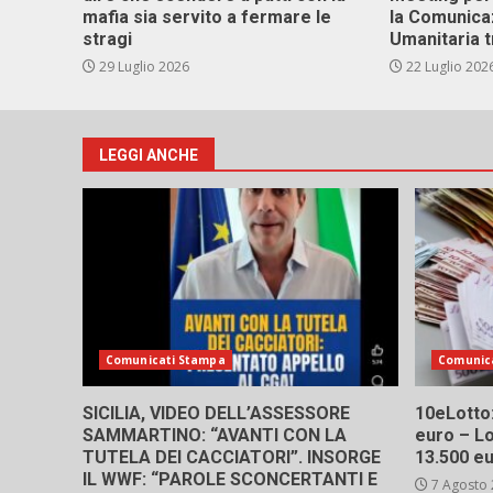
mafia sia servito a fermare le
la Comunica
stragi
Umanitaria t
29 Luglio 2026
22 Luglio 202
LEGGI ANCHE
Comunicati Stampa
Comunic
SICILIA, VIDEO DELL’ASSESSORE
10eLotto: 
SAMMARTINO: “AVANTI CON LA
euro – Lo
TUTELA DEI CACCIATORI”. INSORGE
13.500 e
IL WWF: “PAROLE SCONCERTANTI E
7 Agosto