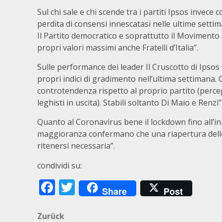
Sul chi sale e chi scende tra i partiti Ipsos inve
perdita di consensi innescatasi nelle ultime settim
Il Partito democratico e soprattutto il Movimento
propri valori massimi anche Fratelli d’Italia”.
Sulle performance dei leader Il Cruscotto di Ipsos 
propri indici di gradimento nell’ultima settimana.
controtendenza rispetto al proprio partito (percep
leghisti in uscita). Stabili soltanto Di Maio e Renzi”
Quanto al Coronavirus bene il lockdown fino all’ini
maggioranza confermano che una riapertura delle 
ritenersi necessaria”.
condividi su:
Facebook
Twitter
Share
Post
Beitragsnavigation
Zurück