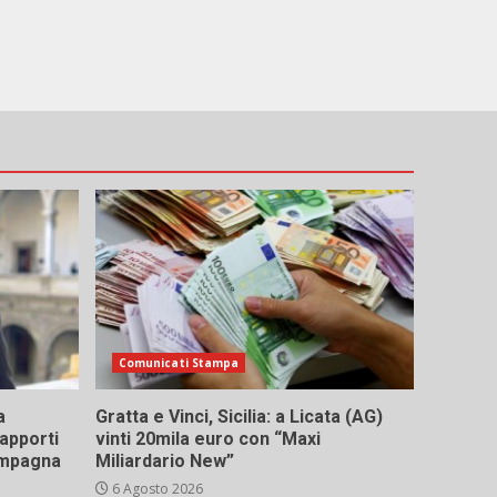
Comunicati Stampa
a
Gratta e Vinci, Sicilia: a Licata (AG)
rapporti
vinti 20mila euro con “Maxi
campagna
Miliardario New”
6 Agosto 2026