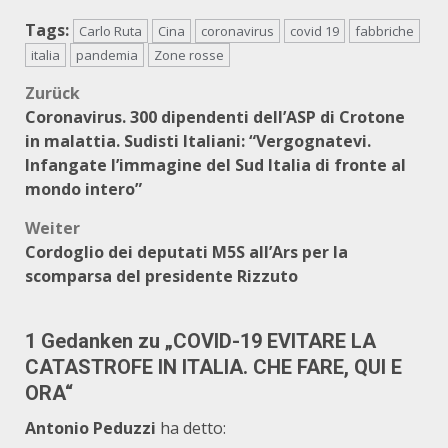
Tags:
Carlo Ruta
Cina
coronavirus
covid 19
fabbriche
italia
pandemia
Zone rosse
Beitragsnavigation
Zurück
Coronavirus. 300 dipendenti dell’ASP di Crotone
in malattia. Sudisti Italiani: “Vergognatevi.
Infangate l’immagine del Sud Italia di fronte al
mondo intero”
Weiter
Cordoglio dei deputati M5S all’Ars per la
scomparsa del presidente Rizzuto
1 Gedanken zu „
COVID-19 EVITARE LA
CATASTROFE IN ITALIA. CHE FARE, QUI E
ORA
“
Antonio Peduzzi
ha detto: