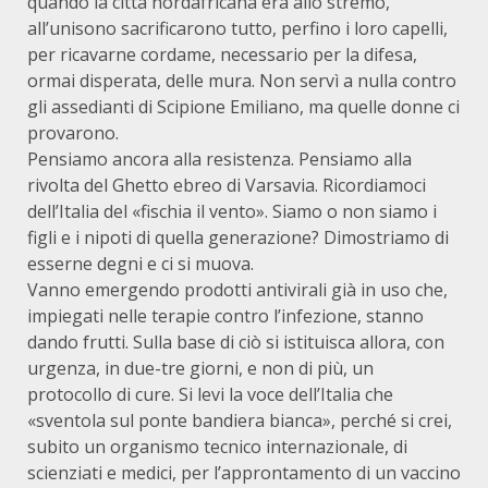
quando la città nordafricana era allo stremo,
all’unisono sacrificarono tutto, perfino i loro capelli,
per ricavarne cordame, necessario per la difesa,
ormai disperata, delle mura. Non servì a nulla contro
gli assedianti di Scipione Emiliano, ma quelle donne ci
provarono.
Pensiamo ancora alla resistenza. Pensiamo alla
rivolta del Ghetto ebreo di Varsavia. Ricordiamoci
dell’Italia del «fischia il vento». Siamo o non siamo i
figli e i nipoti di quella generazione? Dimostriamo di
esserne degni e ci si muova.
Vanno emergendo prodotti antivirali già in uso che,
impiegati nelle terapie contro l’infezione, stanno
dando frutti. Sulla base di ciò si istituisca allora, con
urgenza, in due-tre giorni, e non di più, un
protocollo di cure. Si levi la voce dell’Italia che
«sventola sul ponte bandiera bianca», perché si crei,
subito un organismo tecnico internazionale, di
scienziati e medici, per l’approntamento di un vaccino