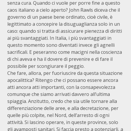
senza cura. Quando ci vuole per porre fine a questo
caos italiano a cielo aperto? John Rawls diceva che il
governo di un paese bene ordinato, cioè civile, è
legittimato a concepire la disuguaglianza solo in un
caso: quando si tratta di assicurare pienezza di diritti
ai più svantaggiati. In Italia, i più svantaggiati in
questo momento sono diventati invece gli agnelli
sacrificali. E peseranno come macigni nella coscienza
di chi aveva e ha il dovere di prevenire e di fare il
possibile per scongiurare il peggio.
Che fare, allora, per fuoriuscire da questa situazione
apocalittica? Ritengo che ci possano essere ancora
atti ancora atti importanti, con la consapevolezza
comunque che siamo arrivati davvero all’ultima
spiaggia. Anzitutto, credo che sia utile tornare alla
differenziazione delle aree, e alla decretazione, per
quelle più colpite, nel Nord, dell’arresto di ogni
attività. Si lascino operare, in queste province, solo
gli avamposti sanitari. Si faccia presto a potenziarli, a