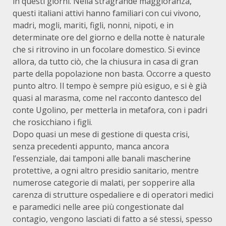
in questi giorni. Nella stragrande maggioranza,
questi italiani attivi hanno familiari con cui vivono,
madri, mogli, mariti, figli, nonni, nipoti, e in
determinate ore del giorno e della notte è naturale
che si ritrovino in un focolare domestico. Si evince
allora, da tutto ciò, che la chiusura in casa di gran
parte della popolazione non basta. Occorre a questo
punto altro. Il tempo è sempre più esiguo, e si è già
quasi al marasma, come nel racconto dantesco del
conte Ugolino, per metterla in metafora, con i padri
che rosicchiano i figli.
Dopo quasi un mese di gestione di questa crisi,
senza precedenti appunto, manca ancora
l’essenziale, dai tamponi alle banali mascherine
protettive, a ogni altro presidio sanitario, mentre
numerose categorie di malati, per sopperire alla
carenza di strutture ospedaliere e di operatori medici
e paramedici nelle aree più congestionate dal
contagio, vengono lasciati di fatto a sé stessi, spesso