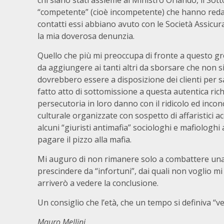
chi siano stati assieme al Ministro Orlando, il Sott
“competente” (cioè incompetente) che hanno redatto 
contatti essi abbiano avuto con le Società Assicura
la mia doverosa denunzia.
Quello che più mi preoccupa di fronte a questo gro
da aggiungere ai tanti altri da sborsare che non si 
dovrebbero essere a disposizione dei clienti per 
fatto atto di sottomissione a questa autentica rich
persecutoria in loro danno con il ridicolo ed inco
culturale organizzate con sospetto di affaristici acc
alcuni “giuristi antimafia” sociologhi e mafiologh
pagare il pizzo alla mafia.
Mi auguro di non rimanere solo a combattere una ba
prescindere da “infortuni”, dai quali non voglio m
arriverò a vedere la conclusione.
Un consiglio che l’età, che un tempo si definiva “v
Mauro Mellini