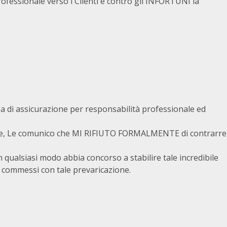
rofessionale verso i Clienti e contro gli INFORTUNI la
zza di assicurazione per responsabilità professionale ed
nale, Le comunico che MI RIFIUTO FORMALMENTE di contrarre
qualsiasi modo abbia concorso a stabilire tale incredibile
ti commessi con tale prevaricazione.