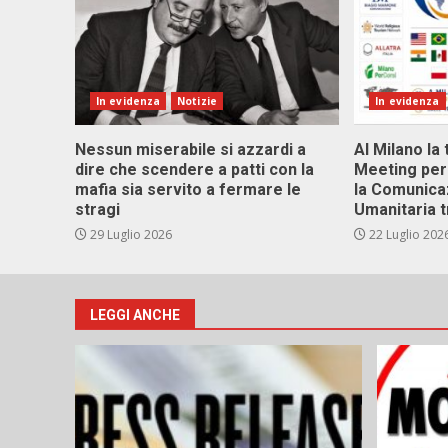
In evidenza
Notizie
In evidenza
Nessun miserabile si azzardi a
Al Milano la 
dire che scendere a patti con la
Meeting per 
mafia sia servito a fermare le
la Comunica
stragi
Umanitaria t
29 Luglio 2026
22 Luglio 202
LEGGI ANCHE