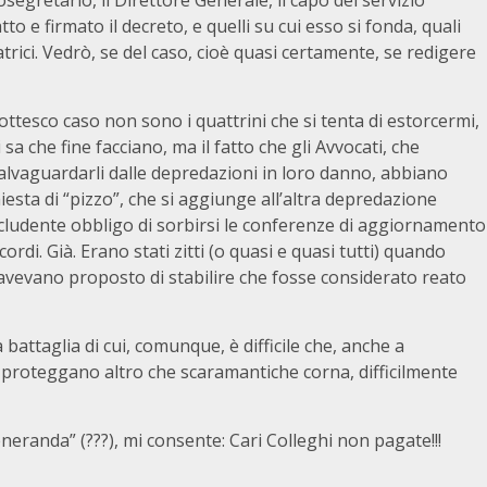
osegretario, il Direttore Generale, il capo del servizio
e firmato il decreto, e quelli su cui esso si fonda, quali
trici. Vedrò, se del caso, cioè quasi certamente, se redigere
ttesco caso non sono i quattrini che si tenta di estorcermi,
sa che fine facciano, ma il fatto che gli Avvocati, che
salvaguardarli dalle depredazioni in loro danno, abbiano
iesta di “pizzo”, che si aggiunge all’altra depredazione
ncludente obbligo di sorbirsi le conferenze di aggiornamento
ordi. Già. Erano stati zitti (o quasi e quasi tutti) quando
i avevano proposto di stabilire che fosse considerato reato
ttaglia di cui, comunque, è difficile che, anche a
i proteggano altro che scaramantiche corna, difficilmente
eneranda” (???), mi consente: Cari Colleghi non pagate!!!