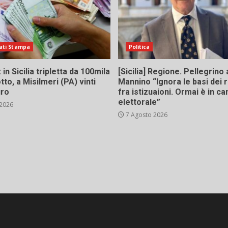
ati Stampa
Politica
in Sicilia tripletta da 100mila
[Sicilia] Regione. Pellegrino 
tto, a Misilmeri (PA) vinti
Mannino “Ignora le basi dei 
uro
fra istizuaioni. Ormai è in 
elettorale”
 2026
7 Agosto 2026