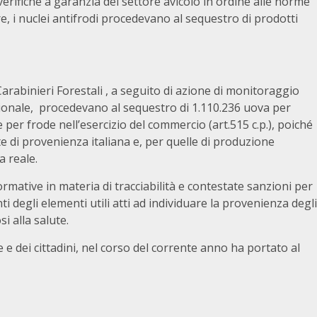
erifiche a garanzia del settore avicolo in ordine alle norme
re, i nuclei antifrodi procedevano al sequestro di prodotti
Carabinieri Forestali , a seguito di azione di monitoraggio
azionale, procedevano al sequestro di 1.110.236 uova per
per frode nell’esercizio del commercio (art.515 c.p.), poiché
di provenienza italiana e, per quelle di produzione
a reale.
ormative in materia di tracciabilità e contestate sanzioni per
i degli elementi utili atti ad individuare la provenienza degli
i alla salute.
e e dei cittadini, nel corso del corrente anno ha portato al