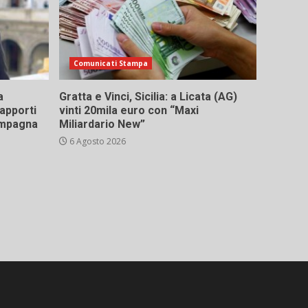
Comunicati Stampa
a
Gratta e Vinci, Sicilia: a Licata (AG)
rapporti
vinti 20mila euro con “Maxi
campagna
Miliardario New”
6 Agosto 2026