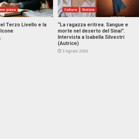
imo piano
Cultura
Notizie
el Terzo Livello e la
“La ragazza eritrea. Sangue e
alcone
morte nel deserto del Sinai”.
Intervista a Isabella Silvestri
6
(Autrice)
3 Agosto 2026