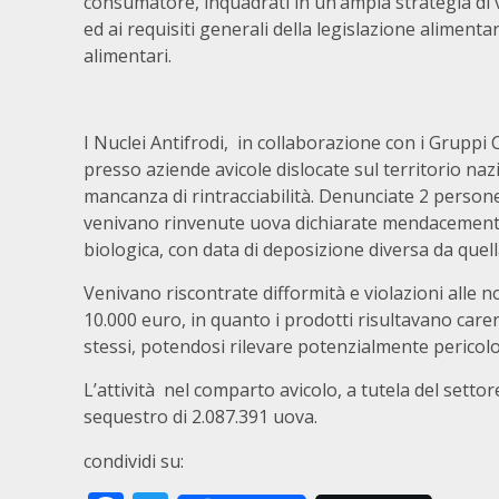
consumatore, inquadrati in un’ampia strategia di v
ed ai requisiti generali della legislazione alimenta
alimentari.
I Nuclei Antifrodi, in collaborazione con i Gruppi 
presso aziende avicole dislocate sul territorio n
mancanza di rintracciabilità. Denunciate 2 persone 
venivano rinvenute uova dichiarate mendacemente 
biologica, con data di deposizione diversa da quell
Venivano riscontrate difformità e violazioni alle n
10.000 euro, in quanto i prodotti risultavano carent
stessi, potendosi rilevare potenzialmente pericolos
L’attività nel comparto avicolo, a tutela del settor
sequestro di 2.087.391 uova.
condividi su: