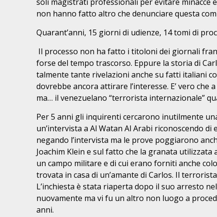
soli magistrati professionali per evitare minacce e
non hanno fatto altro che denunciare questa compo
Quarant’anni, 15 giorni di udienze, 14 tomi di proc
Il processo non ha fatto i titoloni dei giornali fr
forse del tempo trascorso. Eppure la storia di Carl
talmente tante rivelazioni anche su fatti italiani 
dovrebbe ancora attirare l’interesse. E’ vero che a 
ma… il venezuelano “terrorista internazionale” qu
Per 5 anni gli inquirenti cercarono inutilmente un
un’intervista a Al Watan Al Arabi riconoscendo di es
negando l’intervista ma le prove poggiarono anche
Joachim Klein e sul fatto che la granata utilizzata
un campo militare e di cui erano forniti anche col
trovata in casa di un’amante di Carlos. Il terrori
L’inchiesta è stata riaperta dopo il suo arresto ne
nuovamente ma vi fu un altro non luogo a procede
anni.