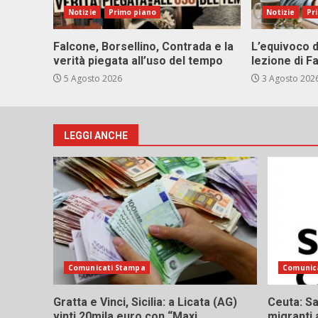
Notizie
Primo piano
Notizie
Pr
Falcone, Borsellino, Contrada e la
L’equivoco d
verità piegata all’uso del tempo
lezione di F
5 Agosto 2026
3 Agosto 202
LEGGI ANCHE
Comunicati Stampa
Comunic
Gratta e Vinci, Sicilia: a Licata (AG)
Ceuta: Sa
vinti 20mila euro con “Maxi
migranti 