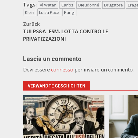
Tags:
Al Watan
Carlos
Dieudonné
Drugstore
Eraga
Klein
Luisa Pace
Parigi
Beitragsnavigation
Zurück
TUI PS&A -FSM. LOTTA CONTRO LE
PRIVATIZZAZIONI
Lascia un commento
Devi essere
connesso
per inviare un commento.
VERWANDTE GESCHICHTEN