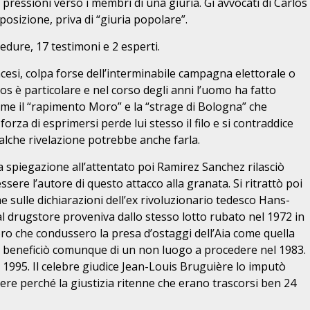
 pressioni verso i membri di una giuria. Gi avvocati di Carlos
sizione, priva di “giuria popolare”.
edure, 17 testimoni e 2 esperti.
ancesi, colpa forse dell’interminabile campagna elettorale o
os è particolare e nel corso degli anni l’uomo ha fatto
come il “rapimento Moro” e la “strage di Bologna” che
forza di esprimersi perde lui stesso il filo e si contraddice
alche rivelazione potrebbe anche farla.
a spiegazione all’attentato poi Ramirez Sanchez rilasciò
sere l’autore di questo attacco alla granata. Si ritrattò poi
 sulle dichiarazioni dell’ex rivoluzionario tedesco Hans-
 al drugstore proveniva dallo stesso lotto rubato nel 1972 in
oro che condussero la presa d’ostaggi dell’Aia come quella
sta beneficiò comunque di un non luogo a procedere nel 1983.
l 1995. Il celebre giudice Jean-Louis Bruguière lo imputò
re perché la giustizia ritenne che erano trascorsi ben 24