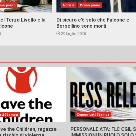
imo piano
Notizie
Primo piano
el Terzo Livello e la
Di sicuro c’è solo che Falcone e
alcone
Borsellino sono morti
6
29 Luglio 2026
ati Stampa
Comunicati Stampa
ve the Children, ragazze
PERSONALE ATA: FLC CGIL SI
a rischio di violenza
IMMISSIONI IN RUOLO SOLO