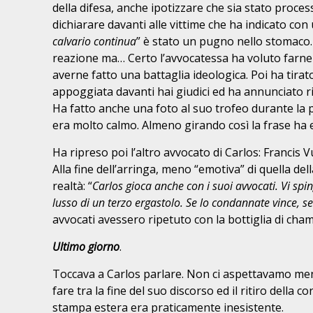
della difesa, anche ipotizzare che sia stato proc
dichiarare davanti alle vittime che ha indicato con 
calvario continua
” è stato un pugno nello stomaco. 
reazione ma… Certo l’avvocatessa ha voluto farne 
averne fatto una battaglia ideologica. Poi ha tirat
appoggiata davanti hai giudici ed ha annunciato r
Ha fatto anche una foto al suo trofeo durante la p
era molto calmo. Almeno girando così la frase ha ev
Ha ripreso poi l’altro avvocato di Carlos: Francis V
Alla fine dell’arringa, meno “emotiva” di quella del
realtà: “
Carlos gioca anche con i suoi avvocati. Vi sp
lusso di un terzo ergastolo. Se lo condannate vince, s
avvocati avessero ripetuto con la bottiglia di ch
Ultimo giorno
.
Toccava a Carlos parlare. Non ci aspettavamo meno
fare tra la fine del suo discorso ed il ritiro della c
stampa estera era praticamente inesistente.