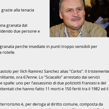
e grazie alla tenacia
una granata dal
ccidendo due persone e
ranata perche insediate in punti troppo sensibili per
 rotelle.
rgastolo per Ilich Ramirez Sanchez alias “
Carlos
”. Il tristement
ilitante, ora 67enne. Lo “Sciacallo” arrestato dai servizi
 spalle: uno per l’assassinio di due poliziotti francesi e del
tentati che hanno fatto 11 morti e 150 feriti tra il 1982 ed il
i terrorismo è, per deroga al diritto comune, composta da