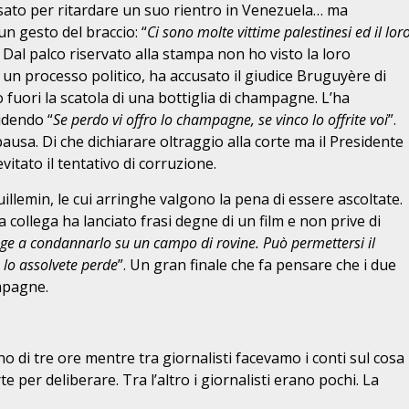
essato per ritardare un suo rientro in Venezuela… ma
un gesto del braccio: “
Ci sono molte vittime palestinesi ed il lor
Dal palco riservato alla stampa non ho visto la loro
un processo politico, ha accusato il giudice Bruguyère di
o fuori la scatola di una bottiglia di champagne. L’ha
idendo “
Se perdo vi offro lo champagne, se vinco lo offrite voi
”.
ausa. Di che dichiarare oltraggio alla corte ma il Presidente
itato il tentativo di corruzione.
uillemin, le cui arringhe valgono la pena di essere ascoltate.
la collega ha lanciato frasi degne di un film e non prive di
inge a condannarlo su un campo di rovine. Può permettersi il
e lo assolvete perde
”. Un gran finale che fa pensare che i due
ampagne.
 di tre ore mentre tra giornalisti facevamo i conti sul cosa
orte per deliberare. Tra l’altro i giornalisti erano pochi. La