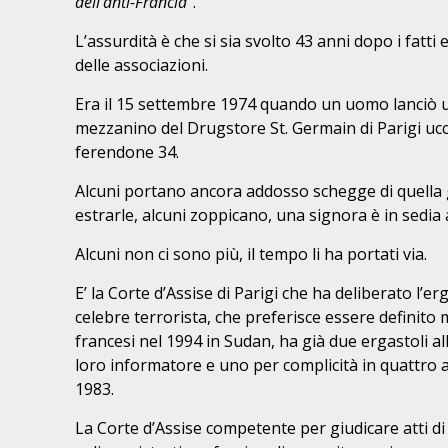
dell’anti-Francia
”.
L’assurdità è che si sia svolto 43 anni dopo i fatti 
delle associazioni.
Era il 15 settembre 1974 quando un uomo lanciò 
mezzanino del Drugstore St. Germain di Parigi u
ferendone 34.
Alcuni portano ancora addosso schegge di quella g
estrarle, alcuni zoppicano, una signora è in sedia a
Alcuni non ci sono più, il tempo li ha portati via.
E’ la Corte d’Assise di Parigi che ha deliberato l’e
celebre terrorista, che preferisce essere definito m
francesi nel 1994 in Sudan, ha già due ergastoli alle
loro informatore e uno per complicità in quattro at
1983.
La Corte d’Assise competente per giudicare atti d