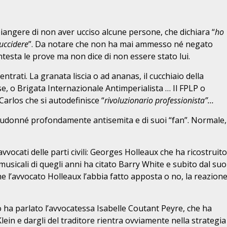
angere di non aver ucciso alcune persone, che dichiara “
ho
uccidere
”. Da notare che non ha mai ammesso né negato
ntesta le prove ma non dice di non essere stato lui.
rati. La granata liscia o ad ananas, il cucchiaio della
e, o Brigata Internazionale Antimperialista … Il FPLP o
Carlos che si autodefinisce “
rivoluzionario professionista”…
Dieudonné profondamente antisemita e di suoi “fan”. Normale,
vvocati delle parti civili: Georges Holleaux che ha ricostruito
musicali di quegli anni ha citato Barry White e subito dal suo
he l’avvocato Holleaux l’abbia fatto apposta o no, la reazion
o ha parlato l’avvocatessa Isabelle Coutant Peyre, che ha
ein e dargli del traditore rientra ovviamente nella strategia