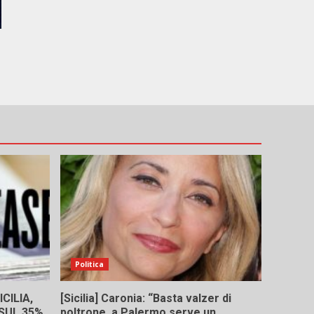
Politica
CILIA,
[Sicilia] Caronia: “Basta valzer di
 SUL 35%
poltrone, a Palermo serve un