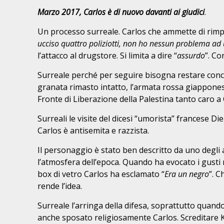
Marzo 2017, Carlos è di nuovo davanti ai giudici
.
Un processo surreale. Carlos che ammette di rimpi
ucciso quattro poliziotti, non ho nessun problema ad 
l’attacco al drugstore. Si limita a dire “
assurdo
”. Co
Surreale perché per seguire bisogna restare concent
granata rimasto intatto, l’armata rossa giappones
Fronte di Liberazione della Palestina tanto caro a 
Surreali le visite del dicesi “umorista” francese 
Carlos è antisemita e razzista.
Il personaggio è stato ben descritto da uno degli a
l’atmosfera dell’epoca. Quando ha evocato i gusti 
box di vetro Carlos ha esclamato “
Era un negro
”. C
rende l’idea.
Surreale l’arringa della difesa, soprattutto quand
anche sposato religiosamente Carlos. Screditare Kl