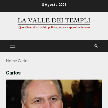
Zum
8 Agosto 2026
Inhalt
springen
PRIMÄRES
MENÜ
Home
Carlos
Carlos