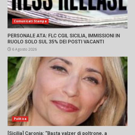
Comunicati Stampa
PERSONALE ATA: FLC CGIL SICILIA, IMMISSIONI IN
RUOLO SOLO SUL 35% DEI POSTI VACANTI
6 Agosto 2026
Politica
[Sicilia] Caronia: “Basta valzer di poltrone, a