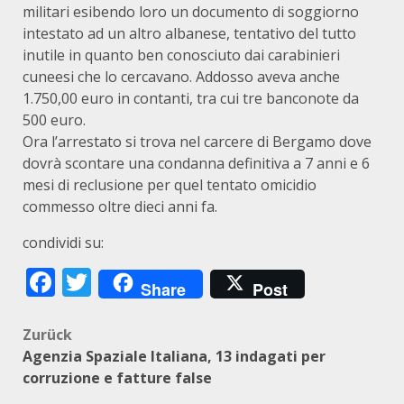
militari esibendo loro un documento di soggiorno
intestato ad un altro albanese, tentativo del tutto
inutile in quanto ben conosciuto dai carabinieri
cuneesi che lo cercavano. Addosso aveva anche
1.750,00 euro in contanti, tra cui tre banconote da
500 euro.
Ora l’arrestato si trova nel carcere di Bergamo dove
dovrà scontare una condanna definitiva a 7 anni e 6
mesi di reclusione per quel tentato omicidio
commesso oltre dieci anni fa.
condividi su:
Facebook
Twitter
Share
Post
Beitragsnavigation
Zurück
Agenzia Spaziale Italiana, 13 indagati per
corruzione e fatture false